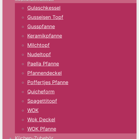
Gulaschkessel
Gusseisen Topf
Gusspfanne
Keramikpfanne
Milchtopf
Nudeltopf
Paella Pfanne
Pfannendeckel
Poffertjes Pfanne
Quicheform
Spagettitopf
WOK
Wok Deckel
WOK Pfanne
Küchen-Zubehör