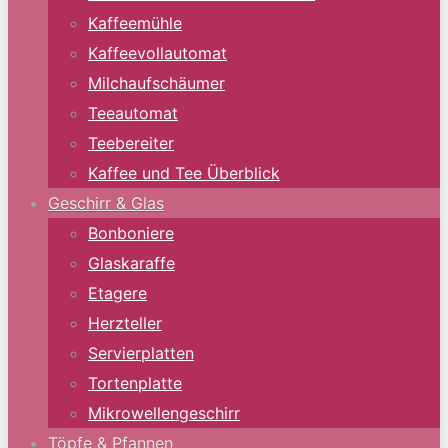
Kaffeemühle
Kaffeevollautomat
Milchaufschäumer
Teeautomat
Teebereiter
Kaffee und Tee Überblick
Geschirr & Glas
Bonboniere
Glaskaraffe
Etagere
Herzteller
Servierplatten
Tortenplatte
Mikrowellengeschirr
Töpfe & Pfannen