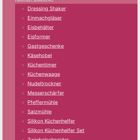
Dressing Shaker
Einmachgläser
Eisbehälter
Eisformer
Gastgeschenke
Käsehobel
Küchentimer
Küchenwaage
Nudeltrockner
Messerschärfer
Pfeffermühle
Salzmühle
Silikon Küchenhelfer
Silikon Küchenhelfer Set
Zwiebelschneider