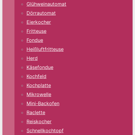
Glühweinautomat
Dörrautomat
Eierkocher
Fritteuse
Fondue
Heißluftfritteuse
Herd
Käsefondue
Kochfeld
Kochplatte
Mikrowelle
Mini-Backofen
Raclette
Reiskocher
Schnellkochtopf