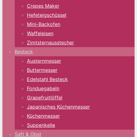
Crepes Maker
Hefeteigschüssel
Mini-Backofen
Waffeleisen
Zimtsternausstecher
Besteck
Austernmesser
Buttermesser
Edelstahl Besteck
Fonduegabeln
Grapefruitlöffel
Japanisches Küchenmesser
Küchenmesser
Suppenkelle
Saft & Obst