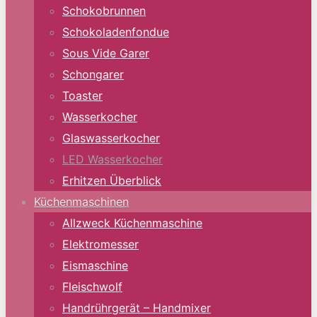
Schokobrunnen
Schokoladenfondue
Sous Vide Garer
Schongarer
Toaster
Wasserkocher
Glaswasserkocher
LED Wasserkocher
Erhitzen Überblick
Küchenmaschinen
Allzweck Küchenmaschine
Elektromesser
Eismaschine
Fleischwolf
Handrührgerät – Handmixer