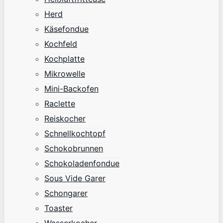
Herd
Käsefondue
Kochfeld
Kochplatte
Mikrowelle
Mini-Backofen
Raclette
Reiskocher
Schnellkochtopf
Schokobrunnen
Schokoladenfondue
Sous Vide Garer
Schongarer
Toaster