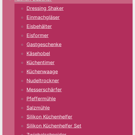
Dressing Shaker
Einmachgläser
Eisbehälter
Eisformer
Gastgeschenke
Käsehobel
Küchentimer
Küchenwaage
Nudeltrockner
Messerschärfer
Pfeffermühle
Salzmühle
Silikon Küchenhelfer
Silikon Küchenhelfer Set
Zwiebelschneider