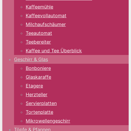
Kaffeemühle
Kaffeevollautomat
Milchaufschäumer
Teeautomat
Teebereiter
Kaffee und Tee Überblick
Geschirr & Glas
Bonboniere
Glaskaraffe
Etagere
Herzteller
Servierplatten
Tortenplatte
Mikrowellengeschirr
Töpfe & Pfannen