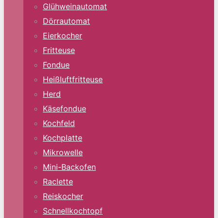
Glühweinautomat
Dörrautomat
Eierkocher
Fritteuse
Fondue
Heißluftfritteuse
Herd
Käsefondue
Kochfeld
Kochplatte
Mikrowelle
Mini-Backofen
Raclette
Reiskocher
Schnellkochtopf