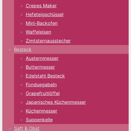
Crepes Maker
Hefeteigschüssel
Mini-Backofen
Waffeleisen
Zimtsternausstecher
Besteck
Austernmesser
Buttermesser
Edelstahl Besteck
Fonduegabeln
Grapefruitlöffel
Japanisches Küchenmesser
Küchenmesser
Suppenkelle
Saft & Obst