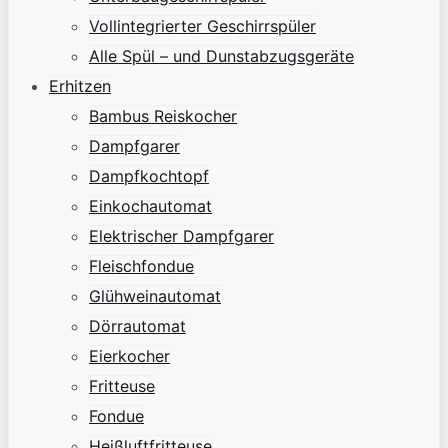
Vollintegrierter Geschirrspüler
Alle Spül – und Dunstabzugsgeräte
Erhitzen
Bambus Reiskocher
Dampfgarer
Dampfkochtopf
Einkochautomat
Elektrischer Dampfgarer
Fleischfondue
Glühweinautomat
Dörrautomat
Eierkocher
Fritteuse
Fondue
Heißluftfritteuse