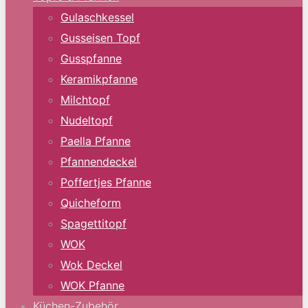
Gulaschkessel
Gusseisen Topf
Gusspfanne
Keramikpfanne
Milchtopf
Nudeltopf
Paella Pfanne
Pfannendeckel
Poffertjes Pfanne
Quicheform
Spagettitopf
WOK
Wok Deckel
WOK Pfanne
Küchen-Zubehör