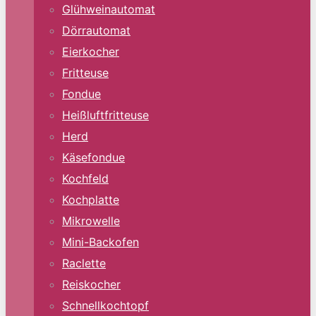
Glühweinautomat
Dörrautomat
Eierkocher
Fritteuse
Fondue
Heißluftfritteuse
Herd
Käsefondue
Kochfeld
Kochplatte
Mikrowelle
Mini-Backofen
Raclette
Reiskocher
Schnellkochtopf