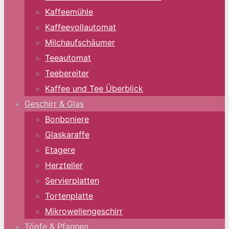
Kaffeemühle
Kaffeevollautomat
Milchaufschäumer
Teeautomat
Teebereiter
Kaffee und Tee Überblick
Geschirr & Glas
Bonboniere
Glaskaraffe
Etagere
Herzteller
Servierplatten
Tortenplatte
Mikrowellengeschirr
Töpfe & Pfannen