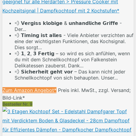
geeignet für alle Herdarten > Pressure Cooker mit
Kochzeitsignal | Dampfkochtopf mit 2 Kochstufen*
💨 𝗩𝗲𝗿𝗴𝗶𝘀𝘀 𝗸𝗹𝗼𝗯𝗶𝗴𝗲 & 𝘂𝗻𝗵𝗮𝗻𝗱𝗹𝗶𝗰𝗵𝗲 𝗚𝗿𝗶𝗳𝗳𝗲 -
Der...
💨 𝗧𝗶𝗺𝗶𝗻𝗴 𝗶𝘀𝘁 𝗮𝗹𝗹𝗲𝘀 - Viele Anbieter verzichten auf
eine der wichtigsten Funktionen, das Kochsignal.
Dies sorgt...
💨 𝟭, 𝟮, 𝟯 𝗙𝗲𝗿𝘁𝗶𝗴 – so wird es sich anfühlen, wenn
du mit dem Schnellkochtopf von Falkenstein
Delikatessen zauberst. Dank...
💨 𝗦𝗶𝗰𝗵𝗲𝗿𝗵𝗲𝗶𝘁 𝗴𝗲𝗵𝘁 𝘃𝗼𝗿 – Das kann nicht jeder
Schnellkochtopf von sich behaupten. Unser...
Zum Amazon Angebot*
Preis inkl. MwSt., zzgl. Versand;
Bild-Link*
Bestseller Nr. 9