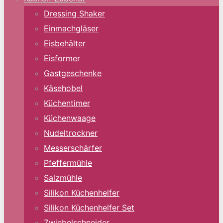
Dressing Shaker
Einmachgläser
Eisbehälter
Eisformer
Gastgeschenke
Käsehobel
Küchentimer
Küchenwaage
Nudeltrockner
Messerschärfer
Pfeffermühle
Salzmühle
Silikon Küchenhelfer
Silikon Küchenhelfer Set
Zwiebelschneider