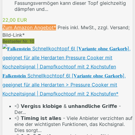
Fassungsvermögen kann dieser Topf gleichzeitig
dämpfen und...
22,00 EUR
Zum Amazon Angebot*
Preis inkl. MwSt., zzgl. Versand;
Bild-Link*
Bestseller Nr. 10
𝐅𝐚𝐥𝐤𝐞𝐧𝐬𝐭𝐞𝐢𝐧 Schnellkochtopf 6l [𝐕𝐚𝐫𝐢𝐚𝐧𝐭𝐞 𝐨𝐡𝐧𝐞 𝐆𝐚𝐫𝐤𝐨𝐫𝐛],
geeignet für alle Herdarten > Pressure Cooker mit
Kochzeitsignal | Dampfkochtopf mit 2 Kochstufen*
💨 𝗩𝗲𝗿𝗴𝗶𝘀𝘀 𝗸𝗹𝗼𝗯𝗶𝗴𝗲 & 𝘂𝗻𝗵𝗮𝗻𝗱𝗹𝗶𝗰𝗵𝗲 𝗚𝗿𝗶𝗳𝗳𝗲 -
Der...
💨 𝗧𝗶𝗺𝗶𝗻𝗴 𝗶𝘀𝘁 𝗮𝗹𝗹𝗲𝘀 - Viele Anbieter verzichten auf
eine der wichtigsten Funktionen, das Kochsignal.
Dies sorgt...