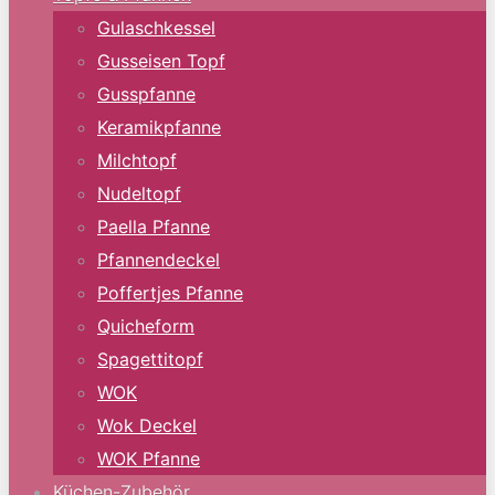
Gulaschkessel
Gusseisen Topf
Gusspfanne
Keramikpfanne
Milchtopf
Nudeltopf
Paella Pfanne
Pfannendeckel
Poffertjes Pfanne
Quicheform
Spagettitopf
WOK
Wok Deckel
WOK Pfanne
Küchen-Zubehör