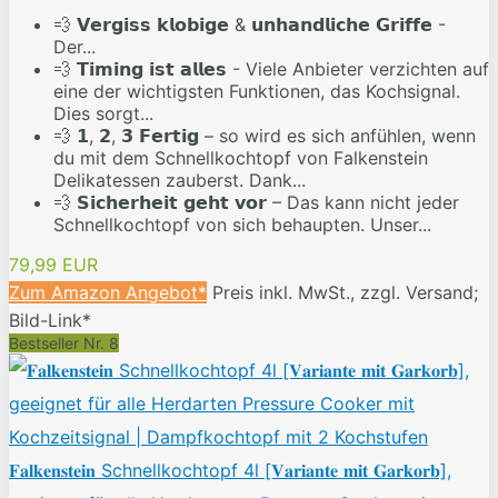
💨 𝗩𝗲𝗿𝗴𝗶𝘀𝘀 𝗸𝗹𝗼𝗯𝗶𝗴𝗲 & 𝘂𝗻𝗵𝗮𝗻𝗱𝗹𝗶𝗰𝗵𝗲 𝗚𝗿𝗶𝗳𝗳𝗲 -
Der...
💨 𝗧𝗶𝗺𝗶𝗻𝗴 𝗶𝘀𝘁 𝗮𝗹𝗹𝗲𝘀 - Viele Anbieter verzichten auf
eine der wichtigsten Funktionen, das Kochsignal.
Dies sorgt...
💨 𝟭, 𝟮, 𝟯 𝗙𝗲𝗿𝘁𝗶𝗴 – so wird es sich anfühlen, wenn
du mit dem Schnellkochtopf von Falkenstein
Delikatessen zauberst. Dank...
💨 𝗦𝗶𝗰𝗵𝗲𝗿𝗵𝗲𝗶𝘁 𝗴𝗲𝗵𝘁 𝘃𝗼𝗿 – Das kann nicht jeder
Schnellkochtopf von sich behaupten. Unser...
79,99 EUR
Zum Amazon Angebot*
Preis inkl. MwSt., zzgl. Versand;
Bild-Link*
Bestseller Nr. 8
𝐅𝐚𝐥𝐤𝐞𝐧𝐬𝐭𝐞𝐢𝐧 Schnellkochtopf 4l [𝐕𝐚𝐫𝐢𝐚𝐧𝐭𝐞 𝐦𝐢𝐭 𝐆𝐚𝐫𝐤𝐨𝐫𝐛],