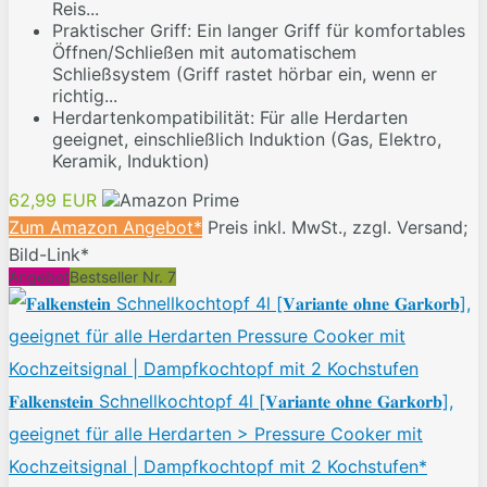
Reis...
Praktischer Griff: Ein langer Griff für komfortables
Öffnen/Schließen mit automatischem
Schließsystem (Griff rastet hörbar ein, wenn er
richtig...
Herdartenkompatibilität: Für alle Herdarten
geeignet, einschließlich Induktion (Gas, Elektro,
Keramik, Induktion)
62,99 EUR
Zum Amazon Angebot*
Preis inkl. MwSt., zzgl. Versand;
Bild-Link*
Angebot
Bestseller Nr. 7
𝐅𝐚𝐥𝐤𝐞𝐧𝐬𝐭𝐞𝐢𝐧 Schnellkochtopf 4l [𝐕𝐚𝐫𝐢𝐚𝐧𝐭𝐞 𝐨𝐡𝐧𝐞 𝐆𝐚𝐫𝐤𝐨𝐫𝐛],
geeignet für alle Herdarten > Pressure Cooker mit
Kochzeitsignal | Dampfkochtopf mit 2 Kochstufen*