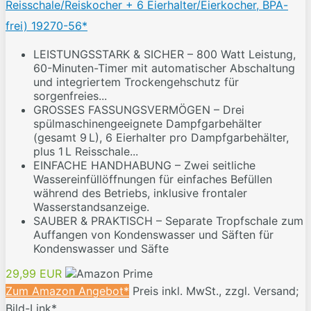
Reisschale/Reiskocher + 6 Eierhalter/Eierkocher, BPA-
frei) 19270-56*
LEISTUNGSSTARK & SICHER – 800 Watt Leistung,
60-Minuten-Timer mit automatischer Abschaltung
und integriertem Trockengehschutz für
sorgenfreies...
GROSSES FASSUNGSVERMÖGEN – Drei
spülmaschinengeeignete Dampfgarbehälter
(gesamt 9 L), 6 Eierhalter pro Dampfgarbehälter,
plus 1 L Reisschale...
EINFACHE HANDHABUNG – Zwei seitliche
Wassereinfüllöffnungen für einfaches Befüllen
während des Betriebs, inklusive frontaler
Wasserstandsanzeige.
SAUBER & PRAKTISCH – Separate Tropfschale zum
Auffangen von Kondenswasser und Säften für
Kondenswasser und Säfte
29,99 EUR
Zum Amazon Angebot*
Preis inkl. MwSt., zzgl. Versand;
Bild-Link*