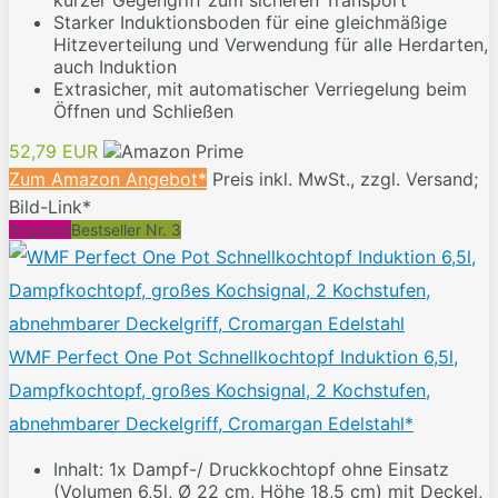
kurzer Gegengriff zum sicheren Transport
Starker Induktionsboden für eine gleichmäßige
Hitzeverteilung und Verwendung für alle Herdarten,
auch Induktion
Extrasicher, mit automatischer Verriegelung beim
Öffnen und Schließen
52,79 EUR
Zum Amazon Angebot*
Preis inkl. MwSt., zzgl. Versand;
Bild-Link*
Angebot
Bestseller Nr. 3
WMF Perfect One Pot Schnellkochtopf Induktion 6,5l,
Dampfkochtopf, großes Kochsignal, 2 Kochstufen,
abnehmbarer Deckelgriff, Cromargan Edelstahl*
Inhalt: 1x Dampf-/ Druckkochtopf ohne Einsatz
(Volumen 6,5l, Ø 22 cm, Höhe 18,5 cm) mit Deckel,