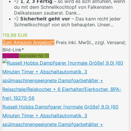
💨 𝟭, 𝟮, 𝟯 𝗙𝗲𝗿𝘁𝗶𝗴 – so wird es sich anfühlen, wenn
du mit dem Schnellkochtopf von Falkenstein
Delikatessen zauberst. Dank...
💨 𝗦𝗶𝗰𝗵𝗲𝗿𝗵𝗲𝗶𝘁 𝗴𝗲𝗵𝘁 𝘃𝗼𝗿 – Das kann nicht jeder
Schnellkochtopf von sich behaupten. Unser...
119,99 EUR
Zum Amazon Angebot*
Preis inkl. MwSt., zzgl. Versand;
Bild-Link*
Angebot
Bestseller Nr. 11
Russell Hobbs Dampfgarer [normale Größe] 9,0l (60
Minuten Timer + Abschaltautomatik, 3
spülmaschinengeeignete Dampfgarbehälter +