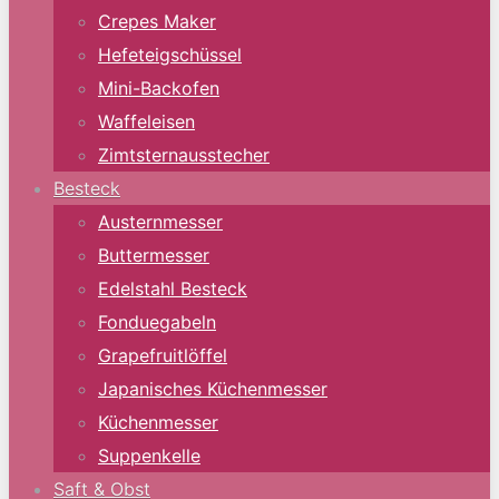
Crepes Maker
Hefeteigschüssel
Mini-Backofen
Waffeleisen
Zimtsternausstecher
Besteck
Austernmesser
Buttermesser
Edelstahl Besteck
Fonduegabeln
Grapefruitlöffel
Japanisches Küchenmesser
Küchenmesser
Suppenkelle
Saft & Obst