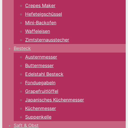
Crepes Maker
Hefeteigschüssel
Mini-Backofen
Waffeleisen
Zimtsternausstecher
Besteck
Austernmesser
Buttermesser
Edelstahl Besteck
Fonduegabeln
Grapefruitlöffel
Japanisches Küchenmesser
Küchenmesser
Suppenkelle
Saft & Obst