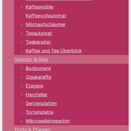
Kaffeemühle
Kaffeevollautomat
Milchaufschäumer
Teeautomat
Teebereiter
Kaffee und Tee Überblick
Geschirr & Glas
Bonboniere
Glaskaraffe
Etagere
Herzteller
Servierplatten
Tortenplatte
Mikrowellengeschirr
Töpfe & Pfannen