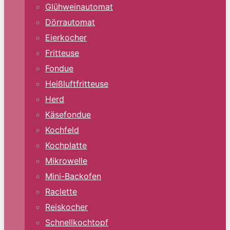
Glühweinautomat
Dörrautomat
Eierkocher
Fritteuse
Fondue
Heißluftfritteuse
Herd
Käsefondue
Kochfeld
Kochplatte
Mikrowelle
Mini-Backofen
Raclette
Reiskocher
Schnellkochtopf