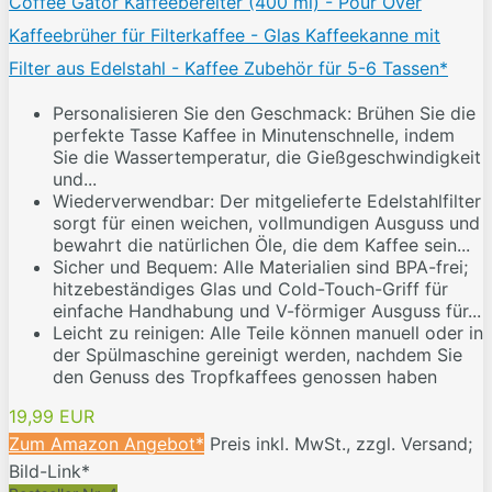
Coffee Gator Kaffeebereiter (400 ml) - Pour Over
Kaffeebrüher für Filterkaffee - Glas Kaffeekanne mit
Filter aus Edelstahl - Kaffee Zubehör für 5-6 Tassen*
Personalisieren Sie den Geschmack: Brühen Sie die
perfekte Tasse Kaffee in Minutenschnelle, indem
Sie die Wassertemperatur, die Gießgeschwindigkeit
und...
Wiederverwendbar: Der mitgelieferte Edelstahlfilter
sorgt für einen weichen, vollmundigen Ausguss und
bewahrt die natürlichen Öle, die dem Kaffee sein...
Sicher und Bequem: Alle Materialien sind BPA-frei;
hitzebeständiges Glas und Cold-Touch-Griff für
einfache Handhabung und V-förmiger Ausguss für...
Leicht zu reinigen: Alle Teile können manuell oder in
der Spülmaschine gereinigt werden, nachdem Sie
den Genuss des Tropfkaffees genossen haben
19,99 EUR
Zum Amazon Angebot*
Preis inkl. MwSt., zzgl. Versand;
Bild-Link*