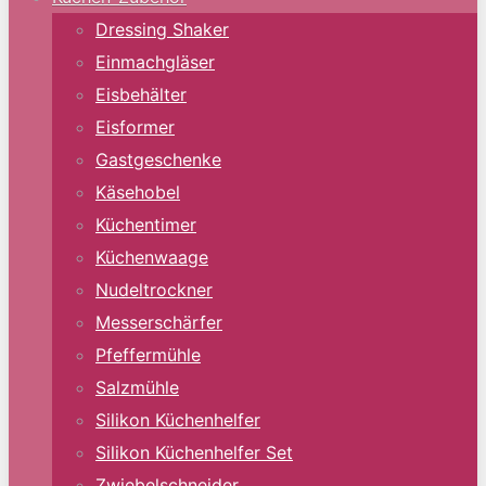
Dressing Shaker
Einmachgläser
Eisbehälter
Eisformer
Gastgeschenke
Käsehobel
Küchentimer
Küchenwaage
Nudeltrockner
Messerschärfer
Pfeffermühle
Salzmühle
Silikon Küchenhelfer
Silikon Küchenhelfer Set
Zwiebelschneider