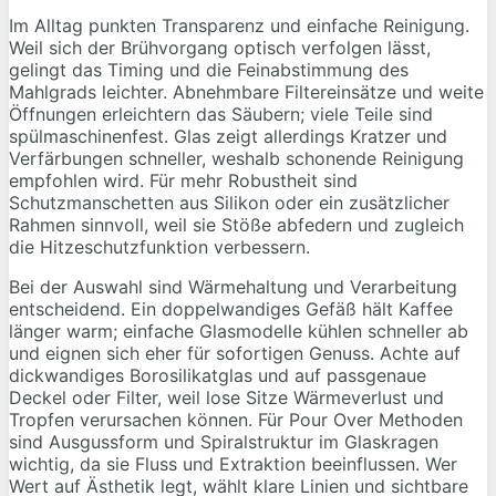
Im Alltag punkten Transparenz und einfache Reinigung.
Weil sich der Brühvorgang optisch verfolgen lässt,
gelingt das Timing und die Feinabstimmung des
Mahlgrads leichter. Abnehmbare Filtereinsätze und weite
Öffnungen erleichtern das Säubern; viele Teile sind
spülmaschinenfest. Glas zeigt allerdings Kratzer und
Verfärbungen schneller, weshalb schonende Reinigung
empfohlen wird. Für mehr Robustheit sind
Schutzmanschetten aus Silikon oder ein zusätzlicher
Rahmen sinnvoll, weil sie Stöße abfedern und zugleich
die Hitzeschutzfunktion verbessern.
Bei der Auswahl sind Wärmehaltung und Verarbeitung
entscheidend. Ein doppelwandiges Gefäß hält Kaffee
länger warm; einfache Glasmodelle kühlen schneller ab
und eignen sich eher für sofortigen Genuss. Achte auf
dickwandiges Borosilikatglas und auf passgenaue
Deckel oder Filter, weil lose Sitze Wärmeverlust und
Tropfen verursachen können. Für Pour Over Methoden
sind Ausgussform und Spiralstruktur im Glaskragen
wichtig, da sie Fluss und Extraktion beeinflussen. Wer
Wert auf Ästhetik legt, wählt klare Linien und sichtbare