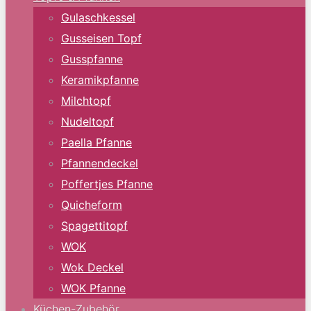
Gulaschkessel
Gusseisen Topf
Gusspfanne
Keramikpfanne
Milchtopf
Nudeltopf
Paella Pfanne
Pfannendeckel
Poffertjes Pfanne
Quicheform
Spagettitopf
WOK
Wok Deckel
WOK Pfanne
Küchen-Zubehör