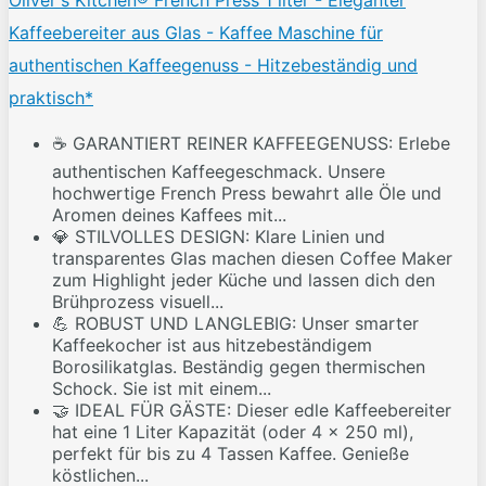
Oliver's Kitchen® French Press 1 liter - Eleganter
Kaffeebereiter aus Glas - Kaffee Maschine für
authentischen Kaffeegenuss - Hitzebeständig und
praktisch*
☕ GARANTIERT REINER KAFFEEGENUSS: Erlebe
authentischen Kaffeegeschmack. Unsere
hochwertige French Press bewahrt alle Öle und
Aromen deines Kaffees mit...
💎 STILVOLLES DESIGN: Klare Linien und
transparentes Glas machen diesen Coffee Maker
zum Highlight jeder Küche und lassen dich den
Brühprozess visuell...
💪 ROBUST UND LANGLEBIG: Unser smarter
Kaffeekocher ist aus hitzebeständigem
Borosilikatglas. Beständig gegen thermischen
Schock. Sie ist mit einem...
🤝 IDEAL FÜR GÄSTE: Dieser edle Kaffeebereiter
hat eine 1 Liter Kapazität (oder 4 x 250 ml),
perfekt für bis zu 4 Tassen Kaffee. Genieße
köstlichen...