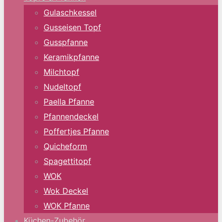
Gulaschkessel
Gusseisen Topf
Gusspfanne
Keramikpfanne
Milchtopf
Nudeltopf
Paella Pfanne
Pfannendeckel
Poffertjes Pfanne
Quicheform
Spagettitopf
WOK
Wok Deckel
WOK Pfanne
Küchen-Zubehör