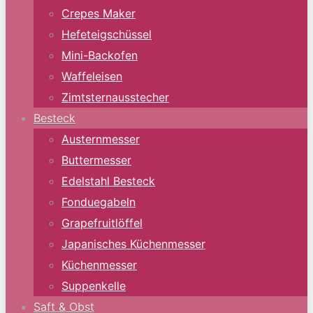
Crepes Maker
Hefeteigschüssel
Mini-Backofen
Waffeleisen
Zimtsternausstecher
Besteck
Austernmesser
Buttermesser
Edelstahl Besteck
Fonduegabeln
Grapefruitlöffel
Japanisches Küchenmesser
Küchenmesser
Suppenkelle
Saft & Obst