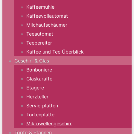
Kaffeemühle
Kaffeevollautomat
Milchaufschäumer
Teeautomat
Teebereiter
Kaffee und Tee Überblick
Geschirr & Glas
Bonboniere
Glaskaraffe
Etagere
Herzteller
Servierplatten
Tortenplatte
Mikrowellengeschirr
Töpfe & Pfannen