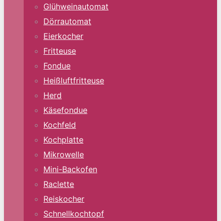
Glühweinautomat
Dörrautomat
Eierkocher
Fritteuse
Fondue
Heißluftfritteuse
Herd
Käsefondue
Kochfeld
Kochplatte
Mikrowelle
Mini-Backofen
Raclette
Reiskocher
Schnellkochtopf