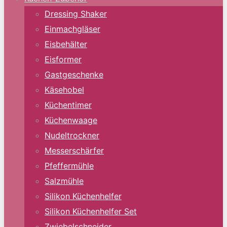
Dressing Shaker
Einmachgläser
Eisbehälter
Eisformer
Gastgeschenke
Käsehobel
Küchentimer
Küchenwaage
Nudeltrockner
Messerschärfer
Pfeffermühle
Salzmühle
Silikon Küchenhelfer
Silikon Küchenhelfer Set
Zwiebelschneider