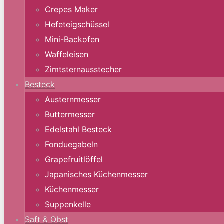
Crepes Maker
Hefeteigschüssel
Mini-Backofen
Waffeleisen
Zimtsternausstecher
Besteck
Austernmesser
Buttermesser
Edelstahl Besteck
Fonduegabeln
Grapefruitlöffel
Japanisches Küchenmesser
Küchenmesser
Suppenkelle
Saft & Obst