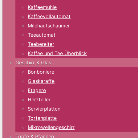
Kaffeemühle
Kaffeevollautomat
Milchaufschäumer
Teeautomat
Teebereiter
Kaffee und Tee Überblick
Geschirr & Glas
Bonboniere
Glaskaraffe
Etagere
Herzteller
Servierplatten
Tortenplatte
Mikrowellengeschirr
Töpfe & Pfannen