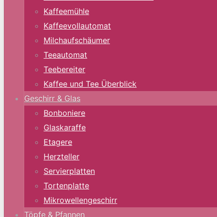
Kaffeemühle
Kaffeevollautomat
Milchaufschäumer
Teeautomat
Teebereiter
Kaffee und Tee Überblick
Geschirr & Glas
Bonboniere
Glaskaraffe
Etagere
Herzteller
Servierplatten
Tortenplatte
Mikrowellengeschirr
Töpfe & Pfannen