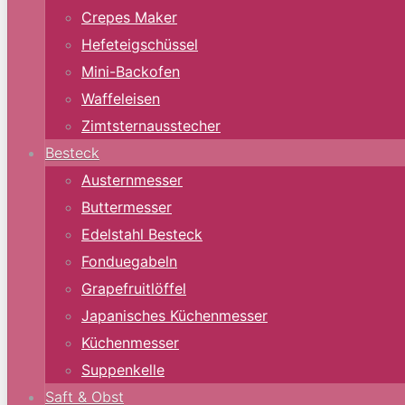
Crepes Maker
Hefeteigschüssel
Mini-Backofen
Waffeleisen
Zimtsternausstecher
Besteck
Austernmesser
Buttermesser
Edelstahl Besteck
Fonduegabeln
Grapefruitlöffel
Japanisches Küchenmesser
Küchenmesser
Suppenkelle
Saft & Obst