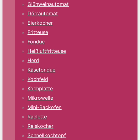
Glühweinautomat
Dörrautomat
Eierkocher
Fritteuse
Fondue
Heißluftfritteuse
Herd
Käsefondue
Kochfeld
Kochplatte
Mikrowelle
Mini-Backofen
Raclette
Reiskocher
Schnellkochtopf