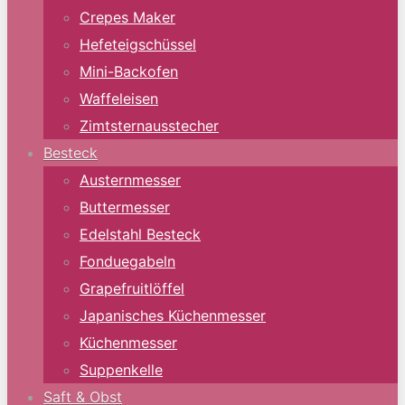
Crepes Maker
Hefeteigschüssel
Mini-Backofen
Waffeleisen
Zimtsternausstecher
Besteck
Austernmesser
Buttermesser
Edelstahl Besteck
Fonduegabeln
Grapefruitlöffel
Japanisches Küchenmesser
Küchenmesser
Suppenkelle
Saft & Obst