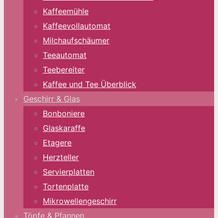
Kaffeemühle
Kaffeevollautomat
Milchaufschäumer
Teeautomat
Teebereiter
Kaffee und Tee Überblick
Geschirr & Glas
Bonboniere
Glaskaraffe
Etagere
Herzteller
Servierplatten
Tortenplatte
Mikrowellengeschirr
Töpfe & Pfannen