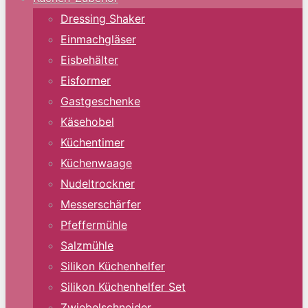
Dressing Shaker
Einmachgläser
Eisbehälter
Eisformer
Gastgeschenke
Käsehobel
Küchentimer
Küchenwaage
Nudeltrockner
Messerschärfer
Pfeffermühle
Salzmühle
Silikon Küchenhelfer
Silikon Küchenhelfer Set
Zwiebelschneider