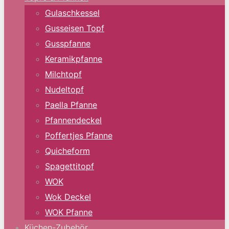
Gulaschkessel
Gusseisen Topf
Gusspfanne
Keramikpfanne
Milchtopf
Nudeltopf
Paella Pfanne
Pfannendeckel
Poffertjes Pfanne
Quicheform
Spagettitopf
WOK
Wok Deckel
WOK Pfanne
Küchen-Zubehör