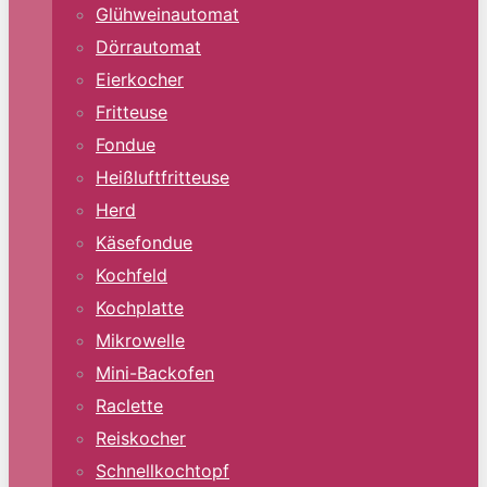
Glühweinautomat
Dörrautomat
Eierkocher
Fritteuse
Fondue
Heißluftfritteuse
Herd
Käsefondue
Kochfeld
Kochplatte
Mikrowelle
Mini-Backofen
Raclette
Reiskocher
Schnellkochtopf