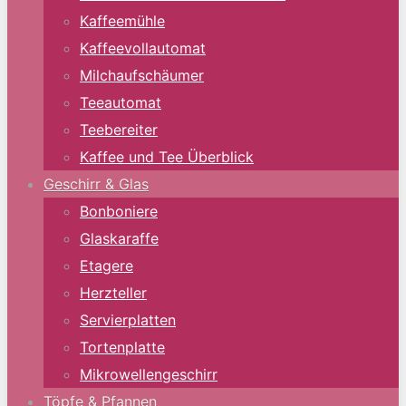
Kaffeemühle
Kaffeevollautomat
Milchaufschäumer
Teeautomat
Teebereiter
Kaffee und Tee Überblick
Geschirr & Glas
Bonboniere
Glaskaraffe
Etagere
Herzteller
Servierplatten
Tortenplatte
Mikrowellengeschirr
Töpfe & Pfannen