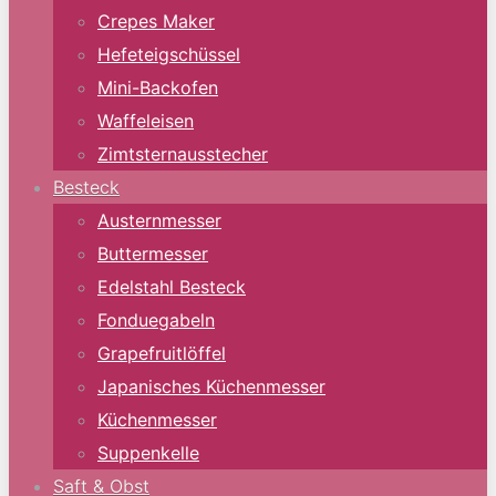
Crepes Maker
Hefeteigschüssel
Mini-Backofen
Waffeleisen
Zimtsternausstecher
Besteck
Austernmesser
Buttermesser
Edelstahl Besteck
Fonduegabeln
Grapefruitlöffel
Japanisches Küchenmesser
Küchenmesser
Suppenkelle
Saft & Obst