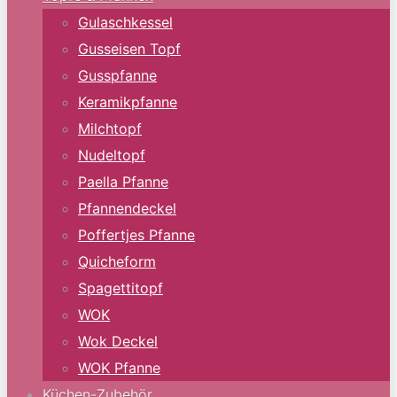
Gulaschkessel
Gusseisen Topf
Gusspfanne
Keramikpfanne
Milchtopf
Nudeltopf
Paella Pfanne
Pfannendeckel
Poffertjes Pfanne
Quicheform
Spagettitopf
WOK
Wok Deckel
WOK Pfanne
Küchen-Zubehör