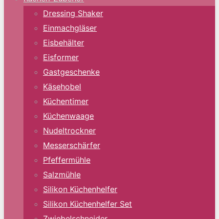
Dressing Shaker
Einmachgläser
Eisbehälter
Eisformer
Gastgeschenke
Käsehobel
Küchentimer
Küchenwaage
Nudeltrockner
Messerschärfer
Pfeffermühle
Salzmühle
Silikon Küchenhelfer
Silikon Küchenhelfer Set
Zwiebelschneider