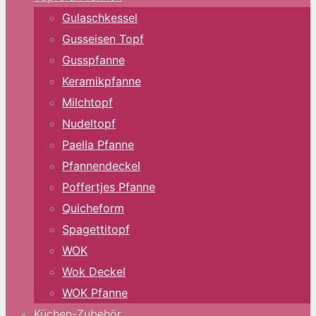
Gulaschkessel
Gusseisen Topf
Gusspfanne
Keramikpfanne
Milchtopf
Nudeltopf
Paella Pfanne
Pfannendeckel
Poffertjes Pfanne
Quicheform
Spagettitopf
WOK
Wok Deckel
WOK Pfanne
Küchen-Zubehör