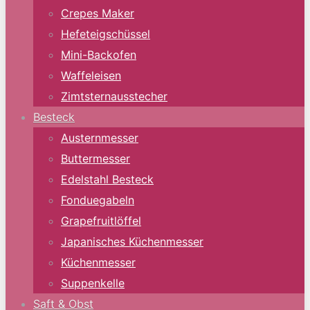
Crepes Maker
Hefeteigschüssel
Mini-Backofen
Waffeleisen
Zimtsternausstecher
Besteck
Austernmesser
Buttermesser
Edelstahl Besteck
Fonduegabeln
Grapefruitlöffel
Japanisches Küchenmesser
Küchenmesser
Suppenkelle
Saft & Obst