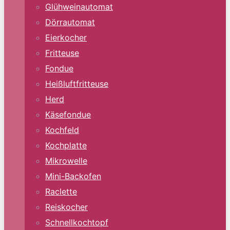
Glühweinautomat
Dörrautomat
Eierkocher
Fritteuse
Fondue
Heißluftfritteuse
Herd
Käsefondue
Kochfeld
Kochplatte
Mikrowelle
Mini-Backofen
Raclette
Reiskocher
Schnellkochtopf