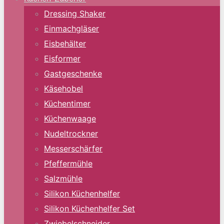
Dressing Shaker
Einmachgläser
Eisbehälter
Eisformer
Gastgeschenke
Käsehobel
Küchentimer
Küchenwaage
Nudeltrockner
Messerschärfer
Pfeffermühle
Salzmühle
Silikon Küchenhelfer
Silikon Küchenhelfer Set
Zwiebelschneider