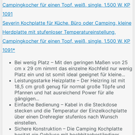
Severin Kochplatte für Küche, Büro oder Camping, kleine
Herdplatte mit stufenloser Temperatureinstellung,
Campingkocher für einen Topf, weiß, single, 1.500 W, KP
1091*
Bei wenig Platz – Mit den geringen Maßen von 25
cm x 29 cm nimmt das einzelne Kochfeld nur wenig
Platz ein und ist somit ideal geeignet für kleine...
Leistungsstarke Heizplatte – Der Heizring ist mit
18,5 cm groß genug für normal große Töpfe und
Pfannen und hat ausreichend Power für alle
gängigen...
Einfache Bedienung – Kabel in die Steckdose
stecken und die Temperatur der Einzelkochplatte
über einen Drehregler stufenlos nach Wunsch
einstellen.
Sichere Konstruktion – Die Camping Kochplatte
besitzt ein Gehäuse mit hochhitzebeständiger