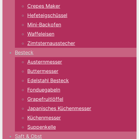
Crepes Maker
Hefeteigschüssel
Mini-Backofen
Waffeleisen
Zimtsternausstecher
Besteck
Austernmesser
Buttermesser
Edelstahl Besteck
Fonduegabeln
Grapefruitlöffel
Japanisches Küchenmesser
Küchenmesser
Suppenkelle
Saft & Obst