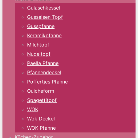
Gulaschkessel
Gusseisen Topf
Gusspfanne
Keramikpfanne
Milchtopf
Nudeltopf
Paella Pfanne
Pfannendeckel
Poffertjes Pfanne
Quicheform
Spagettitopf
WOK
Wok Deckel
WOK Pfanne
Küchen-Zubehör