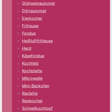
Glühweinautomat
Dörrautomat
Eierkocher
Fritteuse
Fondue
Heißluftfritteuse
Herd
Käsefondue
Kochfeld
Kochplatte
Mikrowelle
Mini-Backofen
Raclette
Reiskocher
Schnellkochtopf