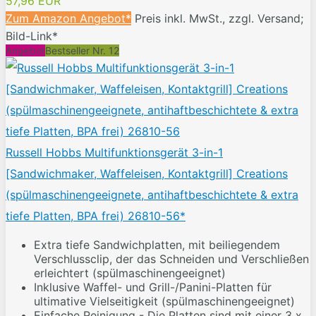
57,96 EUR
Zum Amazon Angebot*
Preis inkl. MwSt., zzgl. Versand;
Bild-Link*
Angebot
Bestseller Nr. 12
Russell Hobbs Multifunktionsgerät 3-in-1
[Sandwichmaker, Waffeleisen, Kontaktgrill] Creations
(spülmaschinengeeignete, antihaftbeschichtete & extra
tiefe Platten, BPA frei) 26810-56*
Extra tiefe Sandwichplatten, mit beiliegendem
Verschlussclip, der das Schneiden und Verschließen
erleichtert (spülmaschinengeeignet)
Inklusive Waffel- und Grill-/Panini-Platten für
ultimative Vielseitigkeit (spülmaschinengeeignet)
Einfache Reinigung - Die Platten sind mit einer 3 x