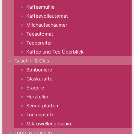
Kaffeemühle
Kaffeevollautomat
Milchaufschäumer
Teeautomat
Teebereiter
Kaffee und Tee Überblick
Geschirr & Glas
Bonboniere
Glaskaraffe
Etagere
Herzteller
Servierplatten
Tortenplatte
Mikrowellengeschirr
Töpfe & Pfannen