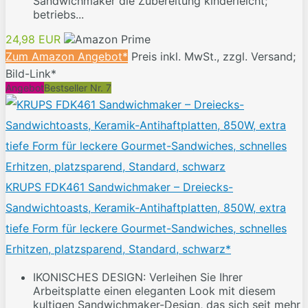
Sandwichmaker die Zubereitung kinderleicht;
betriebs...
24,98 EUR
Zum Amazon Angebot*
Preis inkl. MwSt., zzgl. Versand;
Bild-Link*
Angebot
Bestseller Nr. 7
KRUPS FDK461 Sandwichmaker – Dreiecks-
Sandwichtoasts, Keramik-Antihaftplatten, 850W, extra
tiefe Form für leckere Gourmet-Sandwiches, schnelles
Erhitzen, platzsparend, Standard, schwarz*
IKONISCHES DESIGN: Verleihen Sie Ihrer
Arbeitsplatte einen eleganten Look mit diesem
kultigen Sandwichmaker-Design, das sich seit mehr