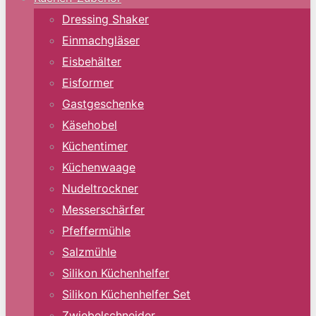
Dressing Shaker
Einmachgläser
Eisbehälter
Eisformer
Gastgeschenke
Käsehobel
Küchentimer
Küchenwaage
Nudeltrockner
Messerschärfer
Pfeffermühle
Salzmühle
Silikon Küchenhelfer
Silikon Küchenhelfer Set
Zwiebelschneider