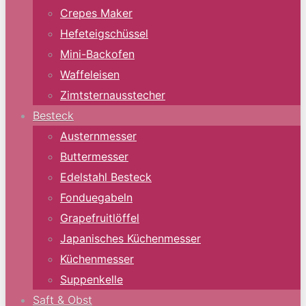
Crepes Maker
Hefeteigschüssel
Mini-Backofen
Waffeleisen
Zimtsternausstecher
Besteck
Austernmesser
Buttermesser
Edelstahl Besteck
Fonduegabeln
Grapefruitlöffel
Japanisches Küchenmesser
Küchenmesser
Suppenkelle
Saft & Obst