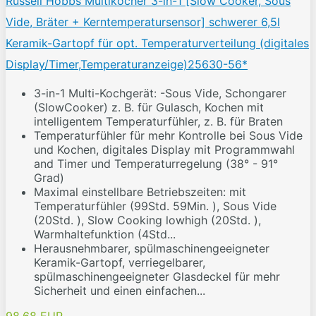
Russell Hobbs Multikocher 3-in-1 [Slow Cooker, Sous
Vide, Bräter + Kerntemperatursensor] schwerer 6,5l
Keramik-Gartopf für opt. Temperaturverteilung (digitales
Display/Timer,Temperaturanzeige)25630-56*
3-in-1 Multi-Kochgerät: -Sous Vide, Schongarer
(SlowCooker) z. B. für Gulasch, Kochen mit
intelligentem Temperaturfühler, z. B. für Braten
Temperaturfühler für mehr Kontrolle bei Sous Vide
und Kochen, digitales Display mit Programmwahl
and Timer und Temperaturregelung (38° - 91°
Grad)
Maximal einstellbare Betriebszeiten: mit
Temperaturfühler (99Std. 59Min. ), Sous Vide
(20Std. ), Slow Cooking lowhigh (20Std. ),
Warmhaltefunktion (4Std...
Herausnehmbarer, spülmaschinengeeigneter
Keramik-Gartopf, verriegelbarer,
spülmaschinengeeigneter Glasdeckel für mehr
Sicherheit und einen einfachen...