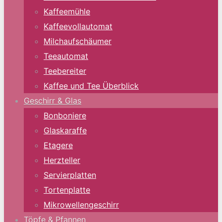
Kaffeemühle
Kaffeevollautomat
Milchaufschäumer
Teeautomat
Teebereiter
Kaffee und Tee Überblick
Geschirr & Glas
Bonboniere
Glaskaraffe
Etagere
Herzteller
Servierplatten
Tortenplatte
Mikrowellengeschirr
Töpfe & Pfannen