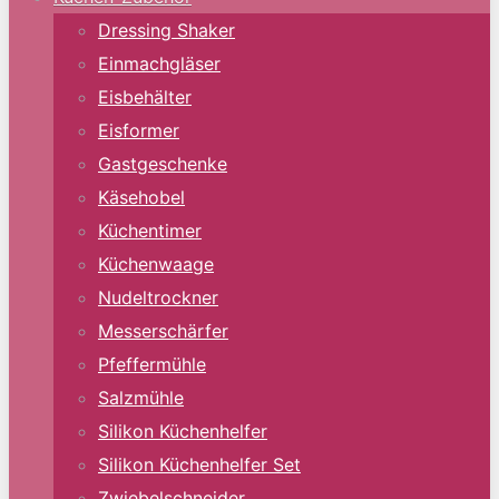
Dressing Shaker
Einmachgläser
Eisbehälter
Eisformer
Gastgeschenke
Käsehobel
Küchentimer
Küchenwaage
Nudeltrockner
Messerschärfer
Pfeffermühle
Salzmühle
Silikon Küchenhelfer
Silikon Küchenhelfer Set
Zwiebelschneider