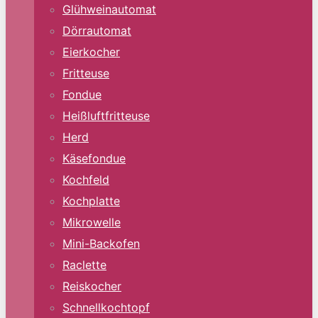
Glühweinautomat
Dörrautomat
Eierkocher
Fritteuse
Fondue
Heißluftfritteuse
Herd
Käsefondue
Kochfeld
Kochplatte
Mikrowelle
Mini-Backofen
Raclette
Reiskocher
Schnellkochtopf