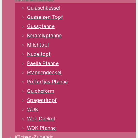
Gulaschkessel
Gusseisen Topf
Gusspfanne
Keramikpfanne
Milchtopf
Nudeltopf
Paella Pfanne
Pfannendeckel
Poffertjes Pfanne
Quicheform
Spagettitopf
WOK
Wok Deckel
WOK Pfanne
Küchen-Zubehör