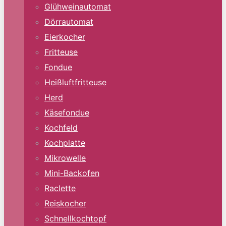
Glühweinautomat
Dörrautomat
Eierkocher
Fritteuse
Fondue
Heißluftfritteuse
Herd
Käsefondue
Kochfeld
Kochplatte
Mikrowelle
Mini-Backofen
Raclette
Reiskocher
Schnellkochtopf