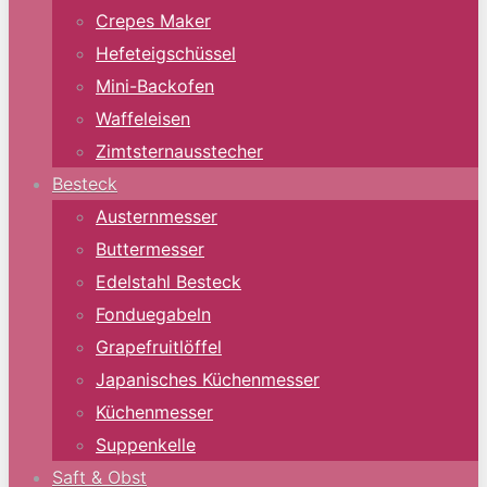
Crepes Maker
Hefeteigschüssel
Mini-Backofen
Waffeleisen
Zimtsternausstecher
Besteck
Austernmesser
Buttermesser
Edelstahl Besteck
Fonduegabeln
Grapefruitlöffel
Japanisches Küchenmesser
Küchenmesser
Suppenkelle
Saft & Obst