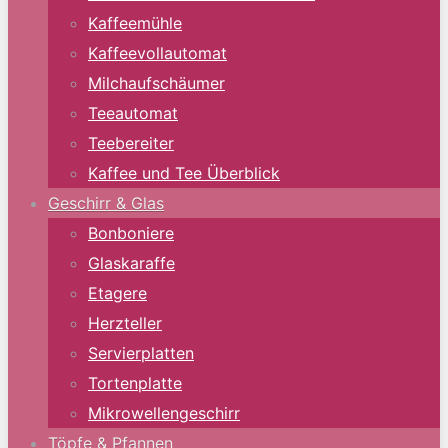
Kaffeemühle
Kaffeevollautomat
Milchaufschäumer
Teeautomat
Teebereiter
Kaffee und Tee Überblick
Geschirr & Glas
Bonboniere
Glaskaraffe
Etagere
Herzteller
Servierplatten
Tortenplatte
Mikrowellengeschirr
Töpfe & Pfannen