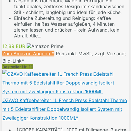
Design aus Dänemark, Made in Portugal. Ein
funktionales, zeitloses Design im skandinavischen
Stil - schlicht, langlebig und ideal für jede Küche.
Einfache Zubereitung und Reinigung: Kaffee
einfüllen, heißes Wasser aufgießen, 4 Minuten
ziehen lassen und drücken - kein Aufwand, kein
Abfall. Alle...
12,89 EUR
Zum Amazon Angebot*
Preis inkl. MwSt., zzgl. Versand;
Bild-Link*
Bestseller Nr. 10
OZAVO Kaffeebereiter 1L French Press Edelstahl Thermo
mit 5 Edelstahlfilter Doppelwandig Isoliert System mit
Zweilagiger Konstruktion 1000ML*
【GROßE KAPAZITÄT】 1000 ml Füllmenge, 3 extra