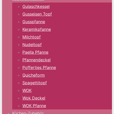
Gulaschkessel
Gusseisen Topf
Gusspfanne
Keramikpfanne
Milchtopf
Nudeltopf
Paella Pfanne
Pfannendeckel
Poffertjes Pfanne
Quicheform
Spagettitopf
WOK
Wok Deckel
WOK Pfanne
Küchen-Zubehör