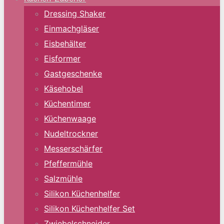
Dressing Shaker
Einmachgläser
Eisbehälter
Eisformer
Gastgeschenke
Käsehobel
Küchentimer
Küchenwaage
Nudeltrockner
Messerschärfer
Pfeffermühle
Salzmühle
Silikon Küchenhelfer
Silikon Küchenhelfer Set
Zwiebelschneider