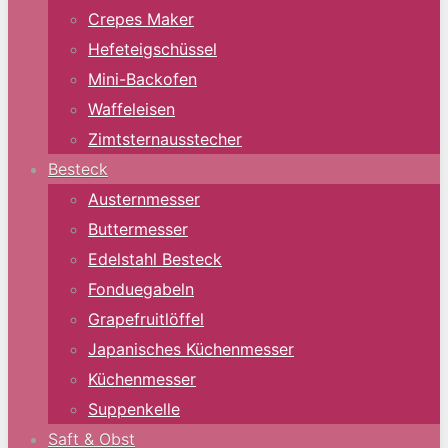
Crepes Maker
Hefeteigschüssel
Mini-Backofen
Waffeleisen
Zimtsternausstecher
Besteck
Austernmesser
Buttermesser
Edelstahl Besteck
Fonduegabeln
Grapefruitlöffel
Japanisches Küchenmesser
Küchenmesser
Suppenkelle
Saft & Obst