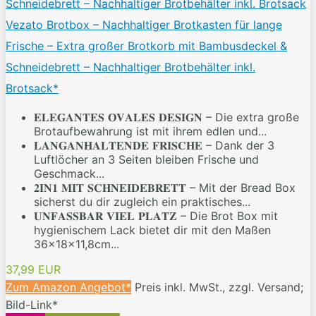
Vezato Brotbox – Nachhaltiger Brotkasten für lange
Frische – Extra großer Brotkorb mit Bambusdeckel &
Schneidebrett – Nachhaltiger Brotbehälter inkl.
Brotsack*
𝐄𝐋𝐄𝐆𝐀𝐍𝐓𝐄𝐒 𝐎𝐕𝐀𝐋𝐄𝐒 𝐃𝐄𝐒𝐈𝐆𝐍 – Die extra große
Brotaufbewahrung ist mit ihrem edlen und...
𝐋𝐀𝐍𝐆𝐀𝐍𝐇𝐀𝐋𝐓𝐄𝐍𝐃𝐄 𝐅𝐑𝐈𝐒𝐂𝐇𝐄 – Dank der 3
Luftlöcher an 3 Seiten bleiben Frische und
Geschmack...
𝟐𝐈𝐍𝟏 𝐌𝐈𝐓 𝐒𝐂𝐇𝐍𝐄𝐈𝐃𝐄𝐁𝐑𝐄𝐓𝐓 – Mit der Bread Box
sicherst du dir zugleich ein praktisches...
𝐔𝐍𝐅𝐀𝐒𝐒𝐁𝐀𝐑 𝐕𝐈𝐄𝐋 𝐏𝐋𝐀𝐓𝐙 – Die Brot Box mit
hygienischem Lack bietet dir mit den Maßen
36x18x11,8cm...
37,99 EUR
Zum Amazon Angebot*
Preis inkl. MwSt., zzgl. Versand;
Bild-Link*