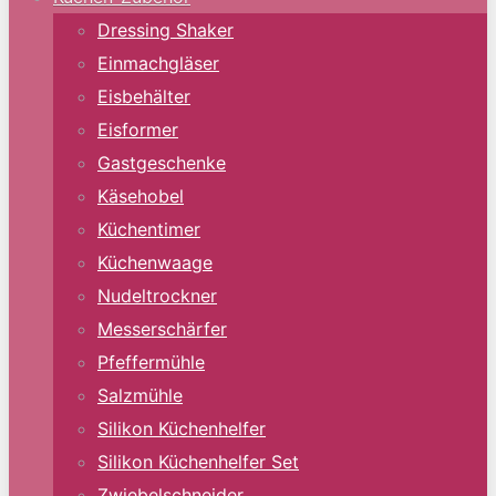
Dressing Shaker
Einmachgläser
Eisbehälter
Eisformer
Gastgeschenke
Käsehobel
Küchentimer
Küchenwaage
Nudeltrockner
Messerschärfer
Pfeffermühle
Salzmühle
Silikon Küchenhelfer
Silikon Küchenhelfer Set
Zwiebelschneider