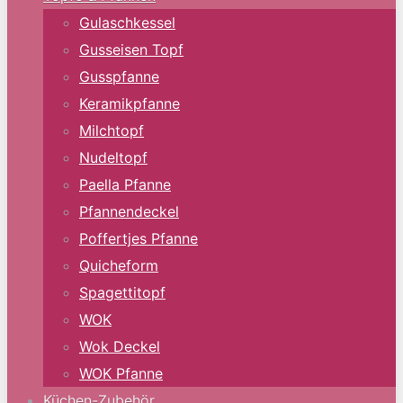
Gulaschkessel
Gusseisen Topf
Gusspfanne
Keramikpfanne
Milchtopf
Nudeltopf
Paella Pfanne
Pfannendeckel
Poffertjes Pfanne
Quicheform
Spagettitopf
WOK
Wok Deckel
WOK Pfanne
Küchen-Zubehör