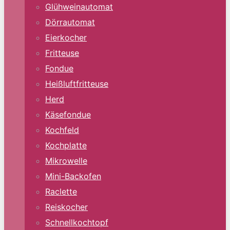
Glühweinautomat
Dörrautomat
Eierkocher
Fritteuse
Fondue
Heißluftfritteuse
Herd
Käsefondue
Kochfeld
Kochplatte
Mikrowelle
Mini-Backofen
Raclette
Reiskocher
Schnellkochtopf