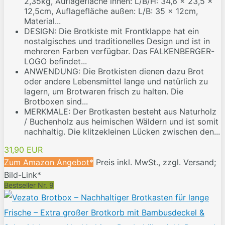
2,35kg, Auflagefläche innen: L/B/H: 34,6 x 23,5 x
12,5cm, Auflagefläche außen: L/B: 35 x 12cm,
Material...
DESIGN: Die Brotkiste mit Frontklappe hat ein
nostalgisches und traditionelles Design und ist in
mehreren Farben verfügbar. Das FALKENBERGER-
LOGO befindet...
ANWENDUNG: Die Brotkisten dienen dazu Brot
oder andere Lebensmittel lange und natürlich zu
lagern, um Brotwaren frisch zu halten. Die
Brotboxen sind...
MERKMALE: Der Brotkasten besteht aus Naturholz
/ Buchenholz aus heimischen Wäldern und ist somit
nachhaltig. Die klitzekleinen Lücken zwischen den...
31,90 EUR
Zum Amazon Angebot*
Preis inkl. MwSt., zzgl. Versand;
Bild-Link*
Bestseller Nr. 9