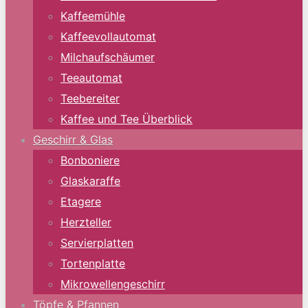
Kaffeemühle
Kaffeevollautomat
Milchaufschäumer
Teeautomat
Teebereiter
Kaffee und Tee Überblick
Geschirr & Glas
Bonboniere
Glaskaraffe
Etagere
Herzteller
Servierplatten
Tortenplatte
Mikrowellengeschirr
Töpfe & Pfannen