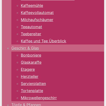
Kaffeemühle
Kaffeevollautomat
Milchaufschäumer
Teeautomat
Teebereiter
Kaffee und Tee Überblick
Geschirr & Glas
Bonboniere
Glaskaraffe
Etagere
Herzteller
Servierplatten
Tortenplatte
Mikrowellengeschirr
Töpfe & Pfannen