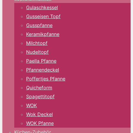
Gulaschkessel
Gusseisen Topf
Gusspfanne
Keramikpfanne
Milchtopf
Nudeltopf
Paella Pfanne
Pfannendeckel
Poffertjes Pfanne
Quicheform
Spagettitopf
WOK
Wok Deckel
WOK Pfanne
Küchen-Zubehör