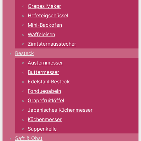
Crepes Maker
Hefeteigschüssel
Mini-Backofen
Waffeleisen
Zimtsternausstecher
Besteck
Austernmesser
Buttermesser
Edelstahl Besteck
Fonduegabeln
Grapefruitlöffel
Japanisches Küchenmesser
Küchenmesser
Suppenkelle
Saft & Obst