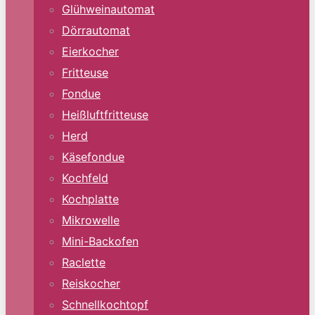
Glühweinautomat
Dörrautomat
Eierkocher
Fritteuse
Fondue
Heißluftfritteuse
Herd
Käsefondue
Kochfeld
Kochplatte
Mikrowelle
Mini-Backofen
Raclette
Reiskocher
Schnellkochtopf