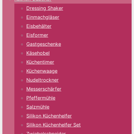
Dressing Shaker
Einmachgläser
Eisbehälter
Eisformer
Gastgeschenke
Käsehobel
Küchentimer
Küchenwaage
Nudeltrockner
Messerschärfer
Pfeffermühle
Salzmühle
Silikon Küchenhelfer
Silikon Küchenhelfer Set
Zwiebelschneider