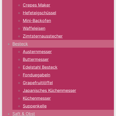
Crepes Maker
Hefeteigschüssel
Mini-Backofen
Waffeleisen
Zimtsternausstecher
Besteck
Austernmesser
Buttermesser
Edelstahl Besteck
Fonduegabeln
Grapefruitlöffel
Japanisches Küchenmesser
Küchenmesser
Suppenkelle
Saft & Obst