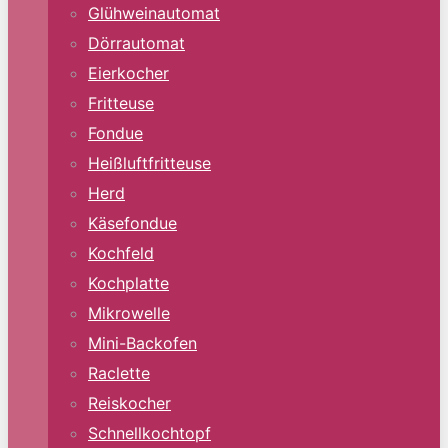
Glühweinautomat
Dörrautomat
Eierkocher
Fritteuse
Fondue
Heißluftfritteuse
Herd
Käsefondue
Kochfeld
Kochplatte
Mikrowelle
Mini-Backofen
Raclette
Reiskocher
Schnellkochtopf