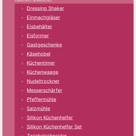
Dressing Shaker
Einmachgläser
Eisbehälter
Eisformer
Gastgeschenke
Käsehobel
Küchentimer
Küchenwaage
Nudeltrockner
Messerschärfer
Pfeffermühle
Salzmühle
Silikon Küchenhelfer
Silikon Küchenhelfer Set
Zwiebelschneider