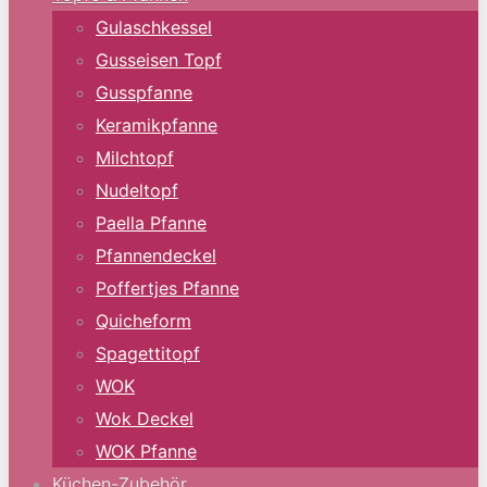
Gulaschkessel
Gusseisen Topf
Gusspfanne
Keramikpfanne
Milchtopf
Nudeltopf
Paella Pfanne
Pfannendeckel
Poffertjes Pfanne
Quicheform
Spagettitopf
WOK
Wok Deckel
WOK Pfanne
Küchen-Zubehör