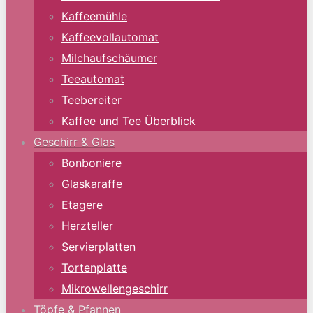
Kaffeemühle
Kaffeevollautomat
Milchaufschäumer
Teeautomat
Teebereiter
Kaffee und Tee Überblick
Geschirr & Glas
Bonboniere
Glaskaraffe
Etagere
Herzteller
Servierplatten
Tortenplatte
Mikrowellengeschirr
Töpfe & Pfannen