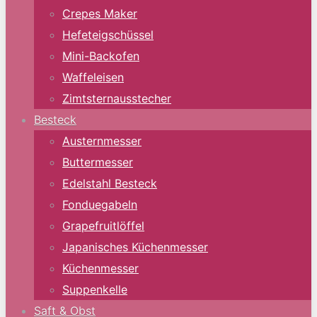
Crepes Maker
Hefeteigschüssel
Mini-Backofen
Waffeleisen
Zimtsternausstecher
Besteck
Austernmesser
Buttermesser
Edelstahl Besteck
Fonduegabeln
Grapefruitlöffel
Japanisches Küchenmesser
Küchenmesser
Suppenkelle
Saft & Obst