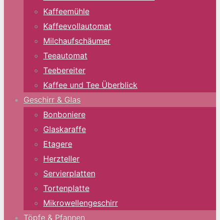
Kaffeemühle
Kaffeevollautomat
Milchaufschäumer
Teeautomat
Teebereiter
Kaffee und Tee Überblick
Geschirr & Glas
Bonboniere
Glaskaraffe
Etagere
Herzteller
Servierplatten
Tortenplatte
Mikrowellengeschirr
Töpfe & Pfannen