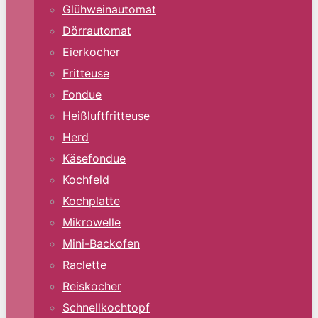
Glühweinautomat
Dörrautomat
Eierkocher
Fritteuse
Fondue
Heißluftfritteuse
Herd
Käsefondue
Kochfeld
Kochplatte
Mikrowelle
Mini-Backofen
Raclette
Reiskocher
Schnellkochtopf