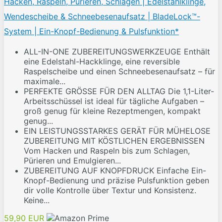
Hacken, Raspeln, Pürieren, Schlagen | Edelstahlklinge,
Wendescheibe & Schneebesenaufsatz | BladeLock™-
System | Ein-Knopf-Bedienung & Pulsfunktion*
ALL-IN-ONE ZUBEREITUNGSWERKZEUGE Enthält
eine Edelstahl-Hackklinge, eine reversible
Raspelscheibe und einen Schneebesenaufsatz – für
maximale...
PERFEKTE GRÖSSE FÜR DEN ALLTAG Die 1,1-Liter-
Arbeitsschüssel ist ideal für tägliche Aufgaben –
groß genug für kleine Rezeptmengen, kompakt
genug...
EIN LEISTUNGSSTARKES GERÄT FÜR MÜHELOSE
ZUBEREITUNG MIT KÖSTLICHEN ERGEBNISSEN
Vom Hacken und Raspeln bis zum Schlagen,
Pürieren und Emulgieren...
ZUBEREITUNG AUF KNOPFDRUCK Einfache Ein-
Knopf-Bedienung und präzise Pulsfunktion geben
dir volle Kontrolle über Textur und Konsistenz.
Keine...
59,90 EUR