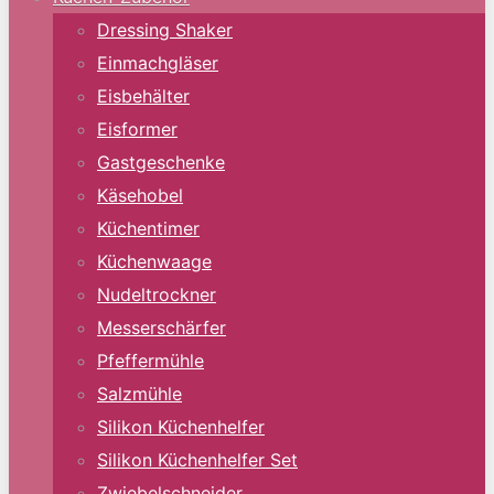
Dressing Shaker
Einmachgläser
Eisbehälter
Eisformer
Gastgeschenke
Käsehobel
Küchentimer
Küchenwaage
Nudeltrockner
Messerschärfer
Pfeffermühle
Salzmühle
Silikon Küchenhelfer
Silikon Küchenhelfer Set
Zwiebelschneider