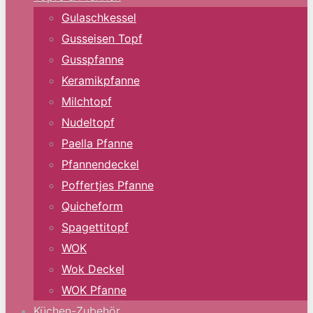
Gulaschkessel
Gusseisen Topf
Gusspfanne
Keramikpfanne
Milchtopf
Nudeltopf
Paella Pfanne
Pfannendeckel
Poffertjes Pfanne
Quicheform
Spagettitopf
WOK
Wok Deckel
WOK Pfanne
Küchen-Zubehör