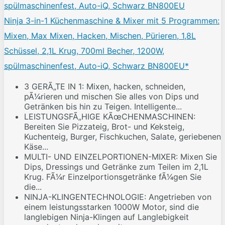
Ninja 3-in-1 Küchenmaschine & Mixer mit 5 Programmen:
Mixen, Max Mixen, Hacken, Mischen, Pürieren, 1,8L
Schüssel, 2,1L Krug, 700ml Becher, 1200W,
spülmaschinenfest, Auto-iQ, Schwarz BN800EU*
3 GERÃ„TE IN 1: Mixen, hacken, schneiden,
pÃ1⁄4rieren und mischen Sie alles von Dips und
Getränken bis hin zu Teigen. Intelligente...
LEISTUNGSFÃ„HIGE KÃœCHENMASCHINEN:
Bereiten Sie Pizzateig, Brot- und Keksteig,
Kuchenteig, Burger, Fischkuchen, Salate, geriebenen
Käse...
MULTI- UND EINZELPORTIONEN-MIXER: Mixen Sie
Dips, Dressings und Getränke zum Teilen im 2,1L
Krug. FÃ1⁄4r Einzelportionsgetränke fÃ1⁄4gen Sie
die...
NINJA-KLINGENTECHNOLOGIE: Angetrieben von
einem leistungsstarken 1000W Motor, sind die
langlebigen Ninja-Klingen auf Langlebigkeit