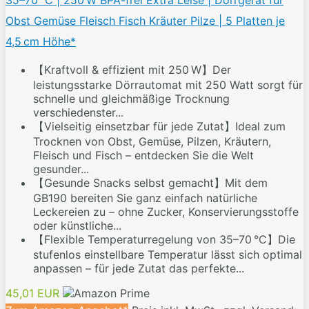
35–70 °C | 250 W BPA-frei Extra Leise | Dörrgerät für
Obst Gemüse Fleisch Fisch Kräuter Pilze | 5 Platten je
4,5 cm Höhe*
【Kraftvoll & effizient mit 250 W】Der
leistungsstarke Dörrautomat mit 250 Watt sorgt für
schnelle und gleichmäßige Trocknung
verschiedenster...
【Vielseitig einsetzbar für jede Zutat】Ideal zum
Trocknen von Obst, Gemüse, Pilzen, Kräutern,
Fleisch und Fisch – entdecken Sie die Welt
gesunder...
【Gesunde Snacks selbst gemacht】Mit dem
GB190 bereiten Sie ganz einfach natürliche
Leckereien zu – ohne Zucker, Konservierungsstoffe
oder künstliche...
【Flexible Temperaturregelung von 35–70 °C】Die
stufenlos einstellbare Temperatur lässt sich optimal
anpassen – für jede Zutat das perfekte...
45,01 EUR