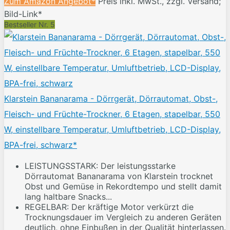
Zum Amazon Angebot*
Preis inkl. MwSt., zzgl. Versand;
Bild-Link*
Bestseller Nr. 5
Klarstein Bananarama - Dörrgerät, Dörrautomat, Obst-,
Fleisch- und Früchte-Trockner, 6 Etagen, stapelbar, 550
W, einstellbare Temperatur, Umluftbetrieb, LCD-Display,
BPA-frei, schwarz*
LEISTUNGSSTARK: Der leistungsstarke
Dörrautomat Bananarama von Klarstein trocknet
Obst und Gemüse in Rekordtempo und stellt damit
lang haltbare Snacks...
REGELBAR: Der kräftige Motor verkürzt die
Trocknungsdauer im Vergleich zu anderen Geräten
deutlich, ohne Einbußen in der Qualität hinterlassen.