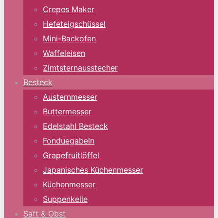
Crepes Maker
Hefeteigschüssel
Mini-Backofen
Waffeleisen
Zimtsternausstecher
Besteck
Austernmesser
Buttermesser
Edelstahl Besteck
Fonduegabeln
Grapefruitlöffel
Japanisches Küchenmesser
Küchenmesser
Suppenkelle
Saft & Obst