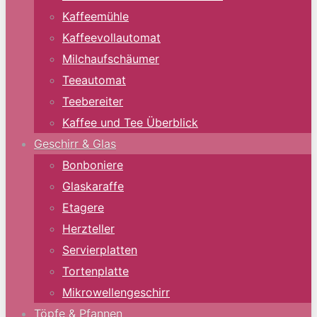
Kaffeemühle
Kaffeevollautomat
Milchaufschäumer
Teeautomat
Teebereiter
Kaffee und Tee Überblick
Geschirr & Glas
Bonboniere
Glaskaraffe
Etagere
Herzteller
Servierplatten
Tortenplatte
Mikrowellengeschirr
Töpfe & Pfannen