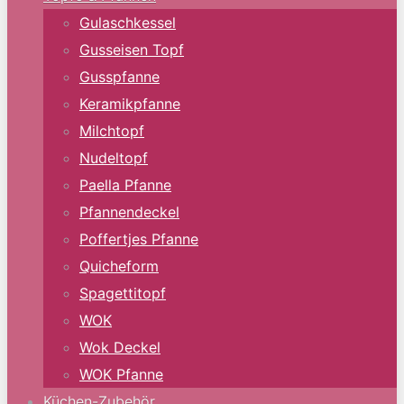
Gulaschkessel
Gusseisen Topf
Gusspfanne
Keramikpfanne
Milchtopf
Nudeltopf
Paella Pfanne
Pfannendeckel
Poffertjes Pfanne
Quicheform
Spagettitopf
WOK
Wok Deckel
WOK Pfanne
Küchen-Zubehör