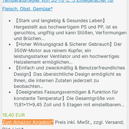
Temperaturregler von 35-70°C, 5 Einlegefächer für
Fleisch, Obst, Gemüse*
【Stark und langlebig & Gesundes Leben】
Hergestellt aus hochwertigem PS und PP, ist es
geruchlos, ungiftig und kann Stößen, Verformungen
und Brüchen...
【Hoher Wirkungsgrad & Sicherer Gebrauch】Der
350W-Motor aus reinem Kupfer, ein
leistungsstarker Ventilator und ein hochwertiges
Heizelement ermöglichen...
【Einfach und zweckmäßig & Benutzerfreundliches
Design】Das übersichtliche Design ermöglicht es
Ihnen, die internen Zutaten jederzeit zu
beobachten...
【Geeignetes Fassungsvermögen & Funktion für
konstante Temperatur】Die Gesamtgröße von
11,81*11*9,45 Zoll und 5 Etagen mit einstellbarem...
18,40 EUR
Zum Amazon Angebot*
Preis inkl. MwSt., zzgl. Versand;