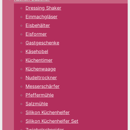
Dressing Shaker
Einmachgläser
Eisbehälter
Eisformer
Gastgeschenke
Käsehobel
Küchentimer
Küchenwaage
Nudeltrockner
Messerschärfer
Pfeffermühle
Salzmühle
Silikon Küchenhelfer
Silikon Küchenhelfer Set
Zwiebelschneider