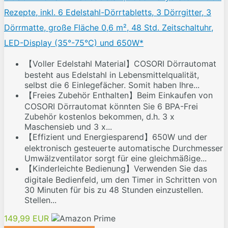
Rezepte, inkl. 6 Edelstahl-Dörrtabletts, 3 Dörrgitter, 3
Dörrmatte, große Fläche 0,6 m², 48 Std. Zeitschaltuhr,
LED-Display (35°-75°C) und 650W*
【Voller Edelstahl Material】COSORI Dörrautomat
besteht aus Edelstahl in Lebensmittelqualität,
selbst die 6 Einlegefächer. Somit haben Ihre...
【Freies Zubehör Enthalten】Beim Einkaufen von
COSORI Dörrautomat könnten Sie 6 BPA-Frei
Zubehör kostenlos bekommen, d.h. 3 x
Maschensieb und 3 x...
【Effizient und Energiesparend】650W und der
elektronisch gesteuerte automatische Durchmesser
Umwälzventilator sorgt für eine gleichmäßige...
【Kinderleichte Bedienung】Verwenden Sie das
digitale Bedienfeld, um den Timer in Schritten von
30 Minuten für bis zu 48 Stunden einzustellen.
Stellen...
149,99 EUR