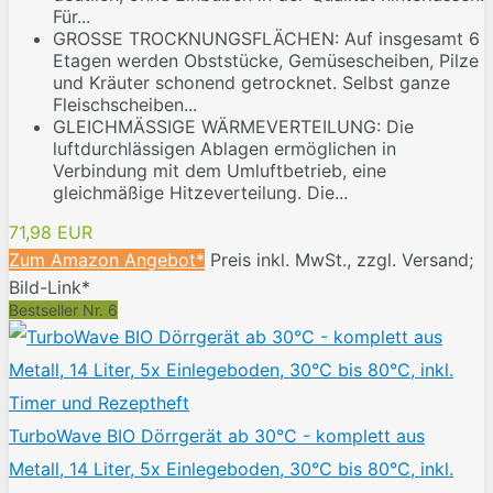
Für...
GROSSE TROCKNUNGSFLÄCHEN: Auf insgesamt 6
Etagen werden Obststücke, Gemüsescheiben, Pilze
und Kräuter schonend getrocknet. Selbst ganze
Fleischscheiben...
GLEICHMÄSSIGE WÄRMEVERTEILUNG: Die
luftdurchlässigen Ablagen ermöglichen in
Verbindung mit dem Umluftbetrieb, eine
gleichmäßige Hitzeverteilung. Die...
71,98 EUR
Zum Amazon Angebot*
Preis inkl. MwSt., zzgl. Versand;
Bild-Link*
Bestseller Nr. 6
TurboWave BIO Dörrgerät ab 30°C - komplett aus
Metall, 14 Liter, 5x Einlegeboden, 30°C bis 80°C, inkl.