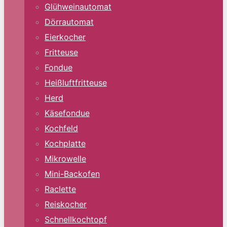
Glühweinautomat
Dörrautomat
Eierkocher
Fritteuse
Fondue
Heißluftfritteuse
Herd
Käsefondue
Kochfeld
Kochplatte
Mikrowelle
Mini-Backofen
Raclette
Reiskocher
Schnellkochtopf