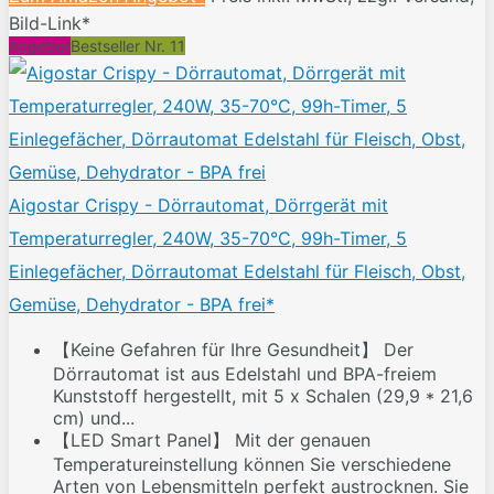
Bild-Link*
Angebot
Bestseller Nr. 11
Aigostar Crispy - Dörrautomat, Dörrgerät mit
Temperaturregler, 240W, 35-70°C, 99h-Timer, 5
Einlegefächer, Dörrautomat Edelstahl für Fleisch, Obst,
Gemüse, Dehydrator - BPA frei*
【Keine Gefahren für Ihre Gesundheit】 Der
Dörrautomat ist aus Edelstahl und BPA-freiem
Kunststoff hergestellt, mit 5 x Schalen (29,9 * 21,6
cm) und...
【LED Smart Panel】 Mit der genauen
Temperatureinstellung können Sie verschiedene
Arten von Lebensmitteln perfekt austrocknen. Sie