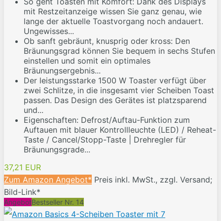
So geht Toasten mit Komfort: Dank des Displays
mit Restzeitanzeige wissen Sie ganz genau, wie
lange der aktuelle Toastvorgang noch andauert.
Ungewisses...
Ob sanft gebräunt, knusprig oder kross: Den
Bräunungsgrad können Sie bequem in sechs Stufen
einstellen und somit ein optimales
Bräunungsergebnis...
Der leistungsstarke 1500 W Toaster verfügt über
zwei Schlitze, in die insgesamt vier Scheiben Toast
passen. Das Design des Gerätes ist platzsparend
und...
Eigenschaften: Defrost/Auftau-Funktion zum
Auftauen mit blauer Kontrollleuchte (LED) / Reheat-
Taste / Cancel/Stopp-Taste | Drehregler für
Bräunungsgrade...
37,21 EUR
Zum Amazon Angebot*
Preis inkl. MwSt., zzgl. Versand;
Bild-Link*
Angebot
Bestseller Nr. 14