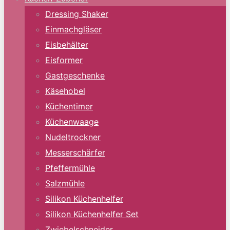
Dressing Shaker
Einmachgläser
Eisbehälter
Eisformer
Gastgeschenke
Käsehobel
Küchentimer
Küchenwaage
Nudeltrockner
Messerschärfer
Pfeffermühle
Salzmühle
Silikon Küchenhelfer
Silikon Küchenhelfer Set
Zwiebelschneider