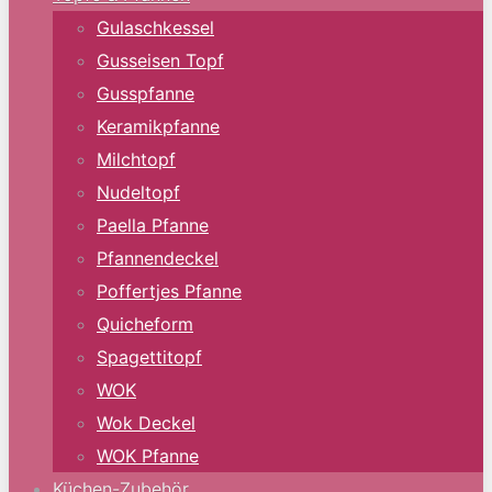
Gulaschkessel
Gusseisen Topf
Gusspfanne
Keramikpfanne
Milchtopf
Nudeltopf
Paella Pfanne
Pfannendeckel
Poffertjes Pfanne
Quicheform
Spagettitopf
WOK
Wok Deckel
WOK Pfanne
Küchen-Zubehör