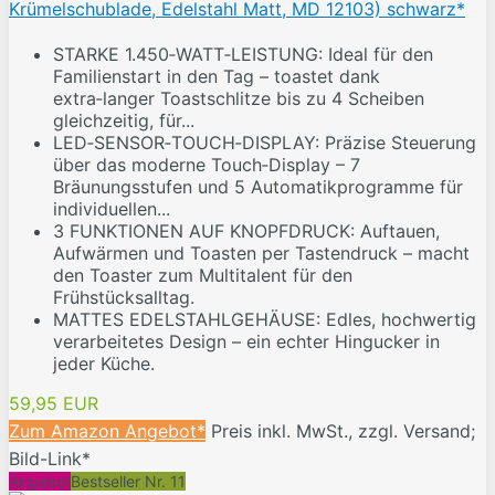
Krümelschublade, Edelstahl Matt, MD 12103) schwarz*
STARKE 1.450‑WATT‑LEISTUNG: Ideal für den
Familienstart in den Tag – toastet dank
extra‑langer Toastschlitze bis zu 4 Scheiben
gleichzeitig, für...
LED‑SENSOR‑TOUCH‑DISPLAY: Präzise Steuerung
über das moderne Touch‑Display – 7
Bräunungsstufen und 5 Automatikprogramme für
individuellen...
3 FUNKTIONEN AUF KNOPFDRUCK: Auftauen,
Aufwärmen und Toasten per Tastendruck – macht
den Toaster zum Multitalent für den
Frühstücksalltag.
MATTES EDELSTAHLGEHÄUSE: Edles, hochwertig
verarbeitetes Design – ein echter Hingucker in
jeder Küche.
59,95 EUR
Zum Amazon Angebot*
Preis inkl. MwSt., zzgl. Versand;
Bild-Link*
Angebot
Bestseller Nr. 11