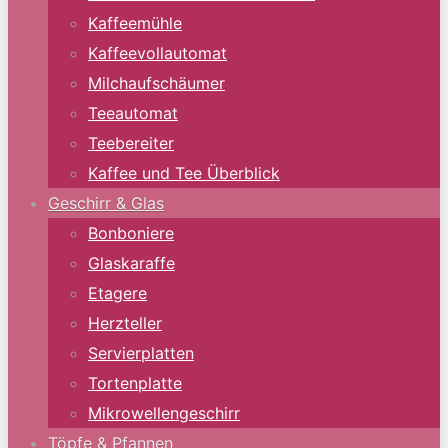
Kaffeemühle
Kaffeevollautomat
Milchaufschäumer
Teeautomat
Teebereiter
Kaffee und Tee Überblick
Geschirr & Glas
Bonboniere
Glaskaraffe
Etagere
Herzteller
Servierplatten
Tortenplatte
Mikrowellengeschirr
Töpfe & Pfannen