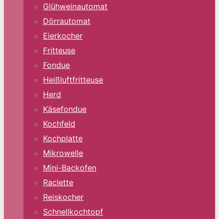
Glühweinautomat
Dörrautomat
Eierkocher
Fritteuse
Fondue
Heißluftfritteuse
Herd
Käsefondue
Kochfeld
Kochplatte
Mikrowelle
Mini-Backofen
Raclette
Reiskocher
Schnellkochtopf