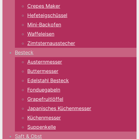
Crepes Maker
Hefeteigschüssel
Mini-Backofen
Waffeleisen
Zimtsternausstecher
Besteck
Austernmesser
Buttermesser
Edelstahl Besteck
Fonduegabeln
Grapefruitlöffel
Japanisches Küchenmesser
Küchenmesser
Suppenkelle
Saft & Obst