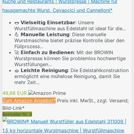
Küche und Restaurants | Wurstpresse | Machine für
hausgemachte Wurst, Cevapcici und Cannelloni*
🌭 𝗩𝗶𝗲𝗹𝘀𝗲𝗶𝘁𝗶𝗴 𝗘𝗶𝗻𝘀𝗲𝘁𝘇𝗯𝗮𝗿: Unsere
Wurstfüllmaschine aus Edelstahl ist ideal für die...
💪 𝗠𝗮𝗻𝘂𝗲𝗹𝗹𝗲 𝗟𝗲𝗶𝘀𝘁𝘂𝗻𝗴: Diese manuelle
Wurstmaschine bietet präzise Kontrolle über den
Füllprozess...
🚀 𝗘𝗶𝗻𝗳𝗮𝗰𝗵 𝘇𝘂 𝗕𝗲𝗱𝗶𝗲𝗻𝗲𝗻: Mit der BROWIN
Wurstpresse können Sie problemlos hochwertige
Wurstfüllungen...
🧽 𝗟𝗲𝗶𝗰𝗵𝘁𝗲 𝗥𝗲𝗶𝗻𝗶𝗴𝘂𝗻𝗴: Die Edelstahlkonstruktion
ermöglicht eine mühelose Reinigung, damit Sie
mehr Zeit...
49,68 EUR
Zum Amazon Angebot*
Preis inkl. MwSt., zzgl. Versand;
Bild-Link*
Bestseller Nr. 4