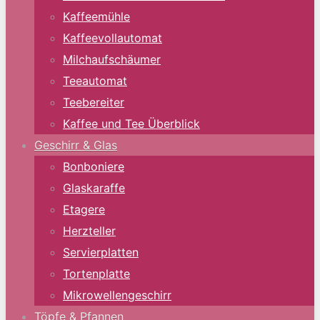
Kaffeemühle
Kaffeevollautomat
Milchaufschäumer
Teeautomat
Teebereiter
Kaffee und Tee Überblick
Geschirr & Glas
Bonboniere
Glaskaraffe
Etagere
Herzteller
Servierplatten
Tortenplatte
Mikrowellengeschirr
Töpfe & Pfannen