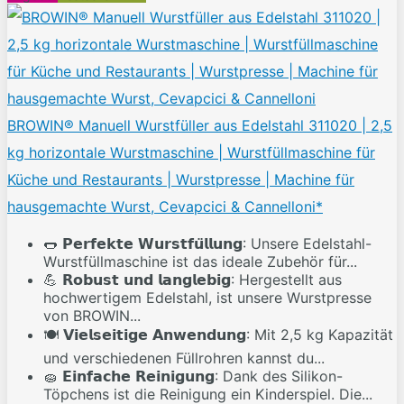
BROWIN® Manuell Wurstfüller aus Edelstahl 311020 | 2,5
kg horizontale Wurstmaschine | Wurstfüllmaschine für
Küche und Restaurants | Wurstpresse | Machine für
hausgemachte Wurst, Cevapcici & Cannelloni*
🌭 𝗣𝗲𝗿𝗳𝗲𝗸𝘁𝗲 𝗪𝘂𝗿𝘀𝘁𝗳𝘂̈𝗹𝗹𝘂𝗻𝗴: Unsere Edelstahl-
Wurstfüllmaschine ist das ideale Zubehör für...
💪 𝗥𝗼𝗯𝘂𝘀𝘁 𝘂𝗻𝗱 𝗹𝗮𝗻𝗴𝗹𝗲𝗯𝗶𝗴: Hergestellt aus
hochwertigem Edelstahl, ist unsere Wurstpresse
von BROWIN...
🍽️ 𝗩𝗶𝗲𝗹𝘀𝗲𝗶𝘁𝗶𝗴𝗲 𝗔𝗻𝘄𝗲𝗻𝗱𝘂𝗻𝗴: Mit 2,5 kg Kapazität
und verschiedenen Füllrohren kannst du...
🧽 𝗘𝗶𝗻𝗳𝗮𝗰𝗵𝗲 𝗥𝗲𝗶𝗻𝗶𝗴𝘂𝗻𝗴: Dank des Silikon-
Töpchens ist die Reinigung ein Kinderspiel. Die...