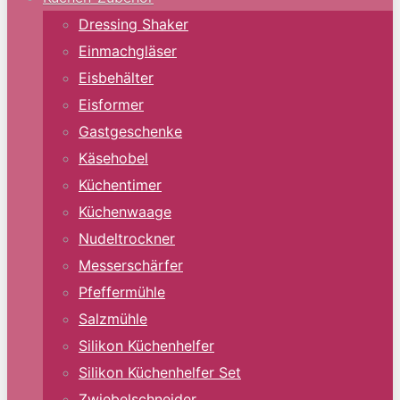
Dressing Shaker
Einmachgläser
Eisbehälter
Eisformer
Gastgeschenke
Käsehobel
Küchentimer
Küchenwaage
Nudeltrockner
Messerschärfer
Pfeffermühle
Salzmühle
Silikon Küchenhelfer
Silikon Küchenhelfer Set
Zwiebelschneider