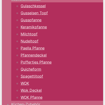
Gulaschkessel
Gusseisen Topf
Gusspfanne
Keramikpfanne
Milchtopf
Nudeltopf
Paella Pfanne
Pfannendeckel
Poffertjes Pfanne
Quicheform
Spagettitopf
WOK
Wok Deckel
WOK Pfanne
Küchen-Zubehör