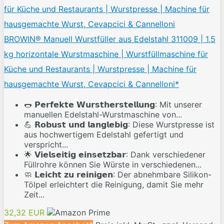
BROWIN® Manuell Wurstfüller aus Edelstahl 311009 | 1,5
kg horizontale Wurstmaschine | Wurstfüllmaschine für
Küche und Restaurants | Wurstpresse | Machine für
hausgemachte Wurst, Cevapcici & Cannelloni*
🌭 𝗣𝗲𝗿𝗳𝗲𝗸𝘁𝗲 𝗪𝘂𝗿𝘀𝘁𝗵𝗲𝗿𝘀𝘁𝗲𝗹𝗹𝘂𝗻𝗴: Mit unserer
manuellen Edelstahl-Wurstmaschine von...
💪 𝗥𝗼𝗯𝘂𝘀𝘁 𝘂𝗻𝗱 𝗹𝗮𝗻𝗴𝗹𝗲𝗯𝗶𝗴: Diese Wurstpresse ist
aus hochwertigem Edelstahl gefertigt und
verspricht...
🌟 𝗩𝗶𝗲𝗹𝘀𝗲𝗶𝘁𝗶𝗴 𝗲𝗶𝗻𝘀𝗲𝘁𝘇𝗯𝗮𝗿: Dank verschiedener
Füllrohre können Sie Würste in verschiedenen...
🧼 𝗟𝗲𝗶𝗰𝗵𝘁 𝘇𝘂 𝗿𝗲𝗶𝗻𝗶𝗴𝗲𝗻: Der abnehmbare Silikon-
Tölpel erleichtert die Reinigung, damit Sie mehr
Zeit...
32,32 EUR