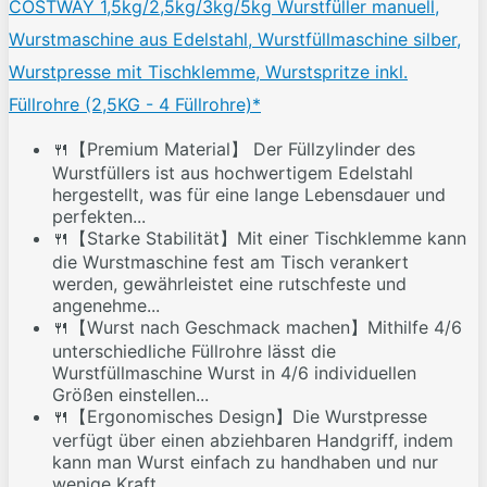
COSTWAY 1,5kg/2,5kg/3kg/5kg Wurstfüller manuell,
Wurstmaschine aus Edelstahl, Wurstfüllmaschine silber,
Wurstpresse mit Tischklemme, Wurstspritze inkl.
Füllrohre (2,5KG - 4 Füllrohre)*
🍴【Premium Material】 Der Füllzylinder des
Wurstfüllers ist aus hochwertigem Edelstahl
hergestellt, was für eine lange Lebensdauer und
perfekten...
🍴【Starke Stabilität】Mit einer Tischklemme kann
die Wurstmaschine fest am Tisch verankert
werden, gewährleistet eine rutschfeste und
angenehme...
🍴【Wurst nach Geschmack machen】Mithilfe 4/6
unterschiedliche Füllrohre lässt die
Wurstfüllmaschine Wurst in 4/6 individuellen
Größen einstellen...
🍴【Ergonomisches Design】Die Wurstpresse
verfügt über einen abziehbaren Handgriff, indem
kann man Wurst einfach zu handhaben und nur
wenige Kraft...