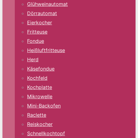
Glühweinautomat
Dörrautomat
Eierkocher
Fritteuse
Fondue
Heißluftfritteuse
Herd
Käsefondue
Kochfeld
Kochplatte
Mikrowelle
Mini-Backofen
Raclette
Reiskocher
Schnellkochtopf