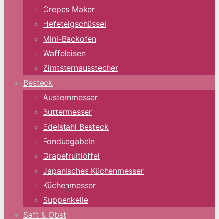
Crepes Maker
Hefeteigschüssel
Mini-Backofen
Waffeleisen
Zimtsternausstecher
Besteck
Austernmesser
Buttermesser
Edelstahl Besteck
Fonduegabeln
Grapefruitlöffel
Japanisches Küchenmesser
Küchenmesser
Suppenkelle
Saft & Obst