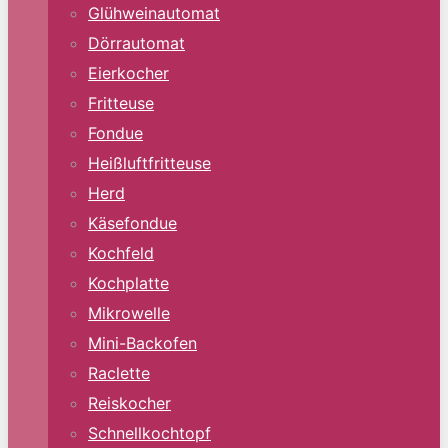
Glühweinautomat
Dörrautomat
Eierkocher
Fritteuse
Fondue
Heißluftfritteuse
Herd
Käsefondue
Kochfeld
Kochplatte
Mikrowelle
Mini-Backofen
Raclette
Reiskocher
Schnellkochtopf