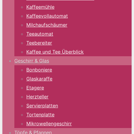
Kaffeemühle
Kaffeevollautomat
Milchaufschäumer
Teeautomat
Teebereiter
Kaffee und Tee Überblick
Geschirr & Glas
Bonboniere
Glaskaraffe
Etagere
Herzteller
Servierplatten
Tortenplatte
Mikrowellengeschirr
Töpfe & Pfannen