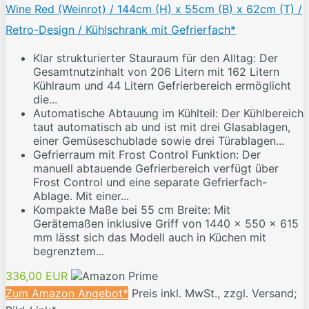
Wine Red (Weinrot) / 144cm (H) x 55cm (B) x 62cm (T) /
Retro-Design / Kühlschrank mit Gefrierfach*
Klar strukturierter Stauraum für den Alltag: Der
Gesamtnutzinhalt von 206 Litern mit 162 Litern
Kühlraum und 44 Litern Gefrierbereich ermöglicht
die...
Automatische Abtauung im Kühlteil: Der Kühlbereich
taut automatisch ab und ist mit drei Glasablagen,
einer Gemüseschublade sowie drei Türablagen...
Gefrierraum mit Frost Control Funktion: Der
manuell abtauende Gefrierbereich verfügt über
Frost Control und eine separate Gefrierfach-
Ablage. Mit einer...
Kompakte Maße bei 55 cm Breite: Mit
Gerätemaßen inklusive Griff von 1440 x 550 x 615
mm lässt sich das Modell auch in Küchen mit
begrenztem...
336,00 EUR
Zum Amazon Angebot*
Preis inkl. MwSt., zzgl. Versand;