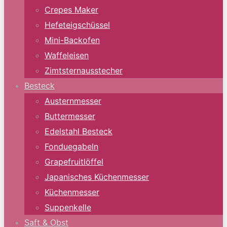
Crepes Maker
Hefeteigschüssel
Mini-Backofen
Waffeleisen
Zimtsternausstecher
Besteck
Austernmesser
Buttermesser
Edelstahl Besteck
Fonduegabeln
Grapefruitlöffel
Japanisches Küchenmesser
Küchenmesser
Suppenkelle
Saft & Obst