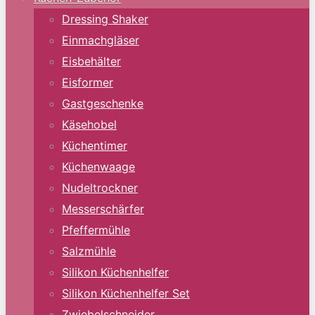
Dressing Shaker
Einmachgläser
Eisbehälter
Eisformer
Gastgeschenke
Käsehobel
Küchentimer
Küchenwaage
Nudeltrockner
Messerschärfer
Pfeffermühle
Salzmühle
Silikon Küchenhelfer
Silikon Küchenhelfer Set
Zwiebelschneider