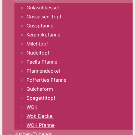
Gulaschkessel
Gusseisen Topf
Gusspfanne
Keramikpfanne
Milchtopf
Nudeltopf
Paella Pfanne
Pfannendeckel
Poffertjes Pfanne
Quicheform
Spagettitopf
WOK
Wok Deckel
WOK Pfanne
Küchen-Zubehör