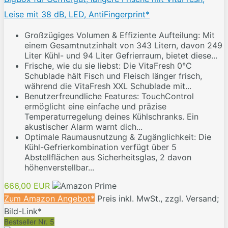
Leise mit 38 dB, LED, AntiFingerprint*
Großzügiges Volumen & Effiziente Aufteilung: Mit
einem Gesamtnutzinhalt von 343 Litern, davon 249
Liter Kühl- und 94 Liter Gefrierraum, bietet diese...
Frische, wie du sie liebst: Die VitaFresh 0°C
Schublade hält Fisch und Fleisch länger frisch,
während die VitaFresh XXL Schublade mit...
Benutzerfreundliche Features: TouchControl
ermöglicht eine einfache und präzise
Temperaturregelung deines Kühlschranks. Ein
akustischer Alarm warnt dich...
Optimale Raumausnutzung & Zugänglichkeit: Die
Kühl-Gefrierkombination verfügt über 5
Abstellflächen aus Sicherheitsglas, 2 davon
höhenverstellbar...
666,00 EUR
Zum Amazon Angebot*
Preis inkl. MwSt., zzgl. Versand;
Bild-Link*
Bestseller Nr. 5