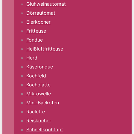
Glühweinautomat
Dörrautomat
Eierkocher
Fritteuse
Fondue
Heißluftfritteuse
Herd
Käsefondue
Kochfeld
Kochplatte
Mikrowelle
Mini-Backofen
Raclette
Reiskocher
Schnellkochtopf