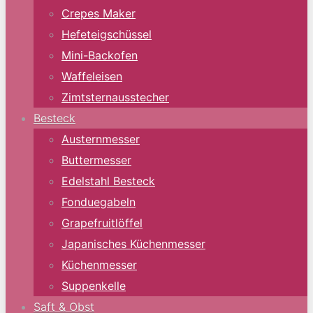
Crepes Maker
Hefeteigschüssel
Mini-Backofen
Waffeleisen
Zimtsternausstecher
Besteck
Austernmesser
Buttermesser
Edelstahl Besteck
Fonduegabeln
Grapefruitlöffel
Japanisches Küchenmesser
Küchenmesser
Suppenkelle
Saft & Obst