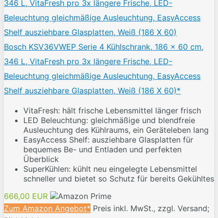
Bosch KSV36VWEP Serie 4 Kühlschrank, 186 x 60 cm,
346 L, VitaFresh pro 3x längere Frische, LED-
Beleuchtung gleichmäßige Ausleuchtung, EasyAccess
Shelf ausziehbare Glasplatten, Weiß (186 X 60)*
VitaFresh: hält frische Lebensmittel länger frisch
LED Beleuchtung: gleichmäßige und blendfreie
Ausleuchtung des Kühlraums, ein Geräteleben lang
EasyAccess Shelf: ausziehbare Glasplatten für
bequemes Be- und Entladen und perfekten
Überblick
SuperKühlen: kühlt neu eingelegte Lebensmittel
schneller und bietet so Schutz für bereits Gekühltes
666,00 EUR
Zum Amazon Angebot*
Preis inkl. MwSt., zzgl. Versand;