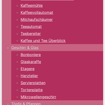
Kaffeemühle
Kaffeevollautomat
Milchaufschäumer
Teeautomat
Teebereiter
Kaffee und Tee Überblick
Geschirr & Glas
Bonboniere
Glaskaraffe
Etagere
Herzteller
Servierplatten
Tortenplatte
Mikrowellengeschirr
Töpfe & Pfannen