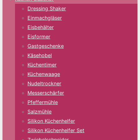
Dressing Shaker
Einmachgläser
Eisbehälter
Eisformer
Gastgeschenke
Käsehobel
Küchentimer
Küchenwaage
Nudeltrockner
Messerschärfer
Pfeffermühle
Salzmühle
Silikon Küchenhelfer
Silikon Küchenhelfer Set
Zwiebelschneider