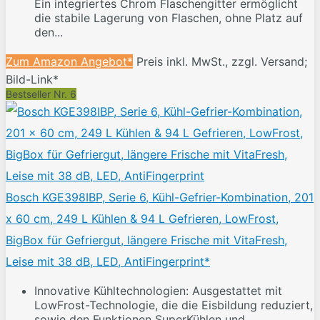
Ein integriertes Chrom Flaschengitter ermöglicht
die stabile Lagerung von Flaschen, ohne Platz auf
den...
Zum Amazon Angebot*
Preis inkl. MwSt., zzgl. Versand;
Bild-Link*
Bestseller Nr. 6
Bosch KGE398IBP, Serie 6, Kühl-Gefrier-Kombination, 201
x 60 cm, 249 L Kühlen & 94 L Gefrieren, LowFrost,
BigBox für Gefriergut, längere Frische mit VitaFresh,
Leise mit 38 dB, LED, AntiFingerprint*
Innovative Kühltechnologien: Ausgestattet mit
LowFrost-Technologie, die die Eisbildung reduziert,
sowie den Funktionen SuperKühlen und