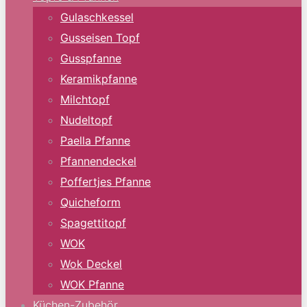
Gulaschkessel
Gusseisen Topf
Gusspfanne
Keramikpfanne
Milchtopf
Nudeltopf
Paella Pfanne
Pfannendeckel
Poffertjes Pfanne
Quicheform
Spagettitopf
WOK
Wok Deckel
WOK Pfanne
Küchen-Zubehör