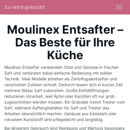
Skip
So wird gekocht
Toggl
to
navig
main
Moulinex Entsafter –
content
Das Beste für Ihre
Küche
Moulinex Entsafter verwandeln Obst und Gemüse in frischen
Saft und verbinden dabei einfache Bedienung mit solider
Technik. Viele Modelle arbeiten als Zentrifugalentsafter und
verarbeiten Zutaten schnell. Dadurch lassen sich in kurzer Zeit
mehrere Gläser Saft zubereiten. Große Einfüllöffnungen
reduzieren Vorarbeit, weil Äpfel oder Karotten oft nur grob
zugeschnitten werden müssen. Ein Grobsieb trennt Trester vom
Saft, während Auffangbehälter für Saft und Trester das
Arbeiten übersichtlich machen. Gehäuse aus Edelstahl oder
robustem Kunststoff sind pflegeleicht und langlebig.
Bei längerem Gebrauch sind Reinigung und Wartung besonders