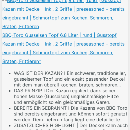
BBQ-Toro Gusseisen Topf 6,8 Liter | rund | Gusstopf
Kazan mit Deckel | Inkl. 2 Griffe | preseasoned - bereits
eingebrannt | Schmortopf zum Kochen, Schmoren,
Braten, Frittieren*
WAS IST DER KAZAN? I Ein schwerer, traditioneller,
gusseiserner Topf und ein exakt passender Deckel
mit dem man überall kochen, braten, schmoren...
DAS PRINZIP I Der Kazan reguliert dank seiner
hohen Masse (Gusseisen) ungleichmäßige Hitze
und ermöglicht so ein gleichmäßiges Garen.
BEREITS EINGEBRANNT I Die Kazans von BBQ-Toro
sind bereits eingebrannt und können sofort genutzt
werden. Dem Lieferumfang liegt eine detaillierte...
ZUSÄTZLICHES HIGHLIGHT | Der Deckel kann auch