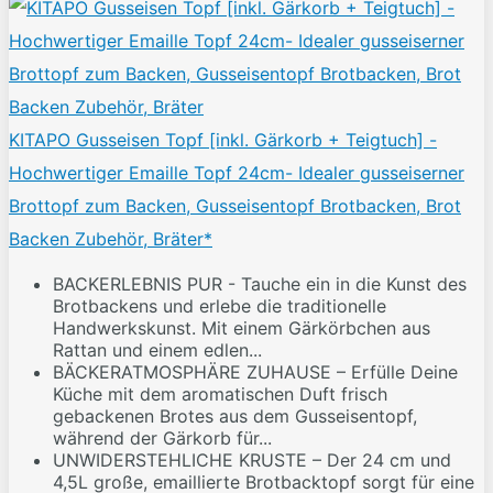
KITAPO Gusseisen Topf [inkl. Gärkorb + Teigtuch] -
Hochwertiger Emaille Topf 24cm- Idealer gusseiserner
Brottopf zum Backen, Gusseisentopf Brotbacken, Brot
Backen Zubehör, Bräter*
BACKERLEBNIS PUR - Tauche ein in die Kunst des
Brotbackens und erlebe die traditionelle
Handwerkskunst. Mit einem Gärkörbchen aus
Rattan und einem edlen...
BÄCKERATMOSPHÄRE ZUHAUSE – Erfülle Deine
Küche mit dem aromatischen Duft frisch
gebackenen Brotes aus dem Gusseisentopf,
während der Gärkorb für...
UNWIDERSTEHLICHE KRUSTE – Der 24 cm und
4,5L große, emaillierte Brotbacktopf sorgt für eine