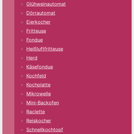
Glühweinautomat
Dörrautomat
Eierkocher
Fritteuse
Fondue
Heißluftfritteuse
Herd
Käsefondue
Kochfeld
Kochplatte
Mikrowelle
Mini-Backofen
Raclette
Reiskocher
Schnellkochtopf