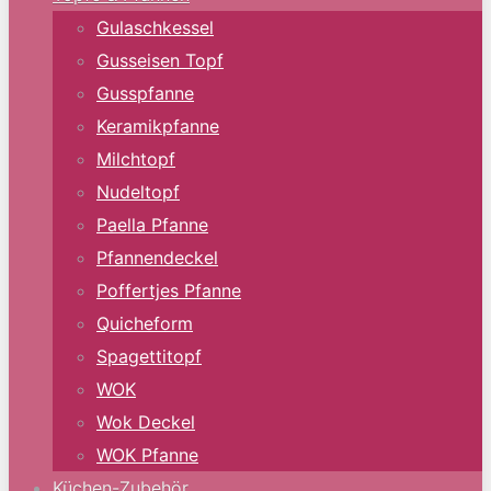
Gulaschkessel
Gusseisen Topf
Gusspfanne
Keramikpfanne
Milchtopf
Nudeltopf
Paella Pfanne
Pfannendeckel
Poffertjes Pfanne
Quicheform
Spagettitopf
WOK
Wok Deckel
WOK Pfanne
Küchen-Zubehör