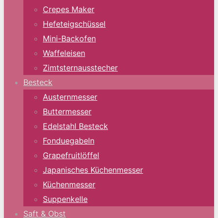
Crepes Maker
Hefeteigschüssel
Mini-Backofen
Waffeleisen
Zimtsternausstecher
Besteck
Austernmesser
Buttermesser
Edelstahl Besteck
Fonduegabeln
Grapefruitlöffel
Japanisches Küchenmesser
Küchenmesser
Suppenkelle
Saft & Obst