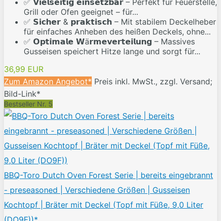
✅ 𝗩𝗶𝗲𝗹𝘀𝗲𝗶𝘁𝗶𝗴 𝗲𝗶𝗻𝘀𝗲𝘁𝘇𝗯𝗮𝗿 – Perfekt für Feuerstelle,
Grill oder Ofen geeignet – für...
✅ 𝗦𝗶𝗰𝗵𝗲𝗿 & 𝗽𝗿𝗮𝗸𝘁𝗶𝘀𝗰𝗵 – Mit stabilem Deckelheber
für einfaches Anheben des heißen Deckels, ohne...
✅ 𝗢𝗽𝘁𝗶𝗺𝗮𝗹𝗲 𝗪ä𝗿𝗺𝗲𝘃𝗲𝗿𝘁𝗲𝗶𝗹𝘂𝗻𝗴 – Massives
Gusseisen speichert Hitze lange und sorgt für...
36,99 EUR
Zum Amazon Angebot*
Preis inkl. MwSt., zzgl. Versand;
Bild-Link*
Bestseller Nr. 5
BBQ-Toro Dutch Oven Forest Serie | bereits eingebrannt
- preseasoned | Verschiedene Größen | Gusseisen
Kochtopf | Bräter mit Deckel (Topf mit Füße, 9,0 Liter
(DO9F))*