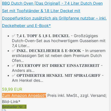
BBQ Dutch Oven [Das Original] - 7,4 Liter Dutch Oven
Set mit Topfständer & 1,8 Liter Deckel mit
Doppelfunktion zusätzlich als Grillpfanne nutzbar – inkl.
Deckelheber und E-Book*
✅ 𝟕,𝟒 𝐋 𝐓𝐎𝐏𝐅 & 𝟏,𝟖 𝐋 𝐃𝐄𝐂𝐊𝐄𝐋 - Großzügiges
Dutch-Oven-Set aus hochwertigem Gusseisen mit
7,4 Liter...
✅ 𝐈𝐍𝐊𝐋. 𝐃𝐄𝐂𝐊𝐄𝐋𝐇𝐄𝐁𝐄𝐑 & 𝐄-𝐁𝐎𝐎𝐊 - In unserem
erstklassigen Set ist neben dem Premium Dutch
Ofen...
✅ 𝐅𝐄𝐔𝐄𝐑𝐓𝐎𝐏𝐅 𝐈𝐒𝐓 𝐃𝐈𝐑𝐄𝐊𝐓 𝐄𝐈𝐍𝐒𝐀𝐓𝐙𝐁𝐄𝐑𝐄𝐈𝐓 -
Anders als...
✅ 𝐎𝐏𝐓𝐈𝐌𝐈𝐄𝐑𝐓𝐄𝐑 𝐇𝐄𝐍𝐊𝐄𝐋 𝐌𝐈𝐓 𝐒𝐏𝐈𝐑𝐀𝐋𝐆𝐑𝐈𝐅𝐅 -
Am Henkel des...
59,99 EUR
Zum Amazon Angebot*
Preis inkl. MwSt., zzgl. Versand;
Bild-Link*
Bestseller Nr. 3