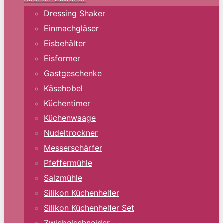
Dressing Shaker
Einmachgläser
Eisbehälter
Eisformer
Gastgeschenke
Käsehobel
Küchentimer
Küchenwaage
Nudeltrockner
Messerschärfer
Pfeffermühle
Salzmühle
Silikon Küchenhelfer
Silikon Küchenhelfer Set
Zwiebelschneider