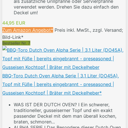
als zusätzliche Grillpfanne oder Servierpfanne
verwendet werden. Drehen Sie dazu einfach den
Deckel um!
44,95 EUR
Zum Amazon Angebot*
Preis inkl. MwSt., zzgl. Versand;
Bild-Link*
Bestseller Nr. 7
BBQ-Toro Dutch Oven Alpha Serie | 3,1 Liter (DO45A),
Topf mit Füße | bereits eingebrannt - preseasoned |
Gusseisen Kochtopf | Bräter mit Deckelheber*
WAS IST DER DUTCH OVEN? I Ein schwerer,
traditioneller, gusseiserner Topf und ein exakt
passender Deckel mit dem man überall kochen,
braten, schmoren...
ALPHA SERIE I Das Besondere dieser Dutch Oven