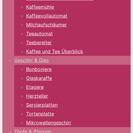
Kaffeemühle
Kaffeevollautomat
Milchaufschäumer
Teeautomat
Teebereiter
Kaffee und Tee Überblick
Geschirr & Glas
Bonboniere
Glaskaraffe
Etagere
Herzteller
Servierplatten
Tortenplatte
Mikrowellengeschirr
Töpfe & Pfannen