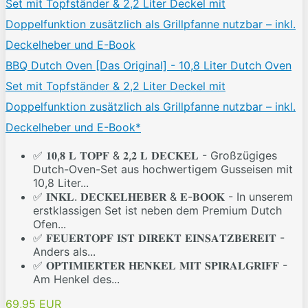
BBQ Dutch Oven [Das Original] - 10,8 Liter Dutch Oven
Set mit Topfständer & 2,2 Liter Deckel mit
Doppelfunktion zusätzlich als Grillpfanne nutzbar – inkl.
Deckelheber und E-Book*
✅ 𝟏𝟎,𝟖 𝐋 𝐓𝐎𝐏𝐅 & 𝟐,𝟐 𝐋 𝐃𝐄𝐂𝐊𝐄𝐋 - Großzügiges
Dutch-Oven-Set aus hochwertigem Gusseisen mit
10,8 Liter...
✅ 𝐈𝐍𝐊𝐋. 𝐃𝐄𝐂𝐊𝐄𝐋𝐇𝐄𝐁𝐄𝐑 & 𝐄-𝐁𝐎𝐎𝐊 - In unserem
erstklassigen Set ist neben dem Premium Dutch
Ofen...
✅ 𝐅𝐄𝐔𝐄𝐑𝐓𝐎𝐏𝐅 𝐈𝐒𝐓 𝐃𝐈𝐑𝐄𝐊𝐓 𝐄𝐈𝐍𝐒𝐀𝐓𝐙𝐁𝐄𝐑𝐄𝐈𝐓 -
Anders als...
✅ 𝐎𝐏𝐓𝐈𝐌𝐈𝐄𝐑𝐓𝐄𝐑 𝐇𝐄𝐍𝐊𝐄𝐋 𝐌𝐈𝐓 𝐒𝐏𝐈𝐑𝐀𝐋𝐆𝐑𝐈𝐅𝐅 -
Am Henkel des...
69,95 EUR