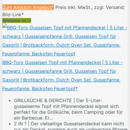
Zum Amazon Angebot*
Preis inkl. MwSt., zzgl. Versand;
Bild-Link*
Bestseller Nr. 9
BBQ-Toro Gusseisen Topf mit Pfannendeckel | 5 Liter -
schwarz | Gusseisenpfanne Grill, Gusseisen Topf für
Gasgrill | Brotbackform, Dutch Oven Set, Gusspfanne,
Feuerpfanne, Backofen Feuertopf*
GRILLKÜCHE & GERICHTE | Der 5-Liter-
gusseiserne Topf mit Pfannendeckel eignet sich
perfekt für die Grillküche, beim Camping oder für
ein Barbecue. Er...
2 IN 1 | Der vielseitige Gusseisendeckel kann nicht
nur als Deckel, sondern auch als vollwertige Pfanne