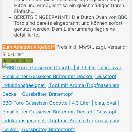
Hitze und ermöglicht so ein gleichmäßiges Garen.
Einfach...
BEREITS EINGEBRANNT I Die Dutch Oven von BBQ-
Toro sind bereits eingebrannt und können sofort
genutzt werden. Dem Lieferumfang liegt eine
detaillierte...
Zum Amazon Angebot*
Preis inkl. MwSt., zzgl. Versand;
Bild-Link*
Bestseller Nr. 12
BBQ-Toro Gusseisen Cocotte | 4,3 Liter | blau, oval |
Emaillierter Gusseisen Bräter mit Deckel | Gusstopf,
induktionsgeeignet | Topf mit Aroma-Tropfnasen am
Deckel | Gussbräter, Bratentopf*