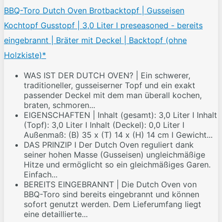
BBQ-Toro Dutch Oven Brotbacktopf | Gusseisen
Kochtopf Gusstopf | 3,0 Liter I preseasoned - bereits
eingebrannt | Bräter mit Deckel | Backtopf (ohne
Holzkiste)*
WAS IST DER DUTCH OVEN? | Ein schwerer,
traditioneller, gusseiserner Topf und ein exakt
passender Deckel mit dem man überall kochen,
braten, schmoren...
EIGENSCHAFTEN | Inhalt (gesamt): 3,0 Liter I Inhalt
(Topf): 3,0 Liter I Inhalt (Deckel): 0,0 Liter I
Außenmaß: (B) 35 x (T) 14 x (H) 14 cm I Gewicht...
DAS PRINZIP I Der Dutch Oven reguliert dank
seiner hohen Masse (Gusseisen) ungleichmäßige
Hitze und ermöglicht so ein gleichmäßiges Garen.
Einfach...
BEREITS EINGEBRANNT | Die Dutch Oven von
BBQ-Toro sind bereits eingebrannt und können
sofort genutzt werden. Dem Lieferumfang liegt
eine detaillierte...