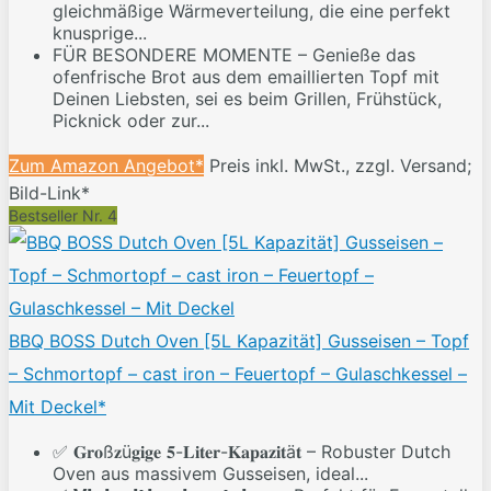
gleichmäßige Wärmeverteilung, die eine perfekt
knusprige...
FÜR BESONDERE MOMENTE – Genieße das
ofenfrische Brot aus dem emaillierten Topf mit
Deinen Liebsten, sei es beim Grillen, Frühstück,
Picknick oder zur...
Zum Amazon Angebot*
Preis inkl. MwSt., zzgl. Versand;
Bild-Link*
Bestseller Nr. 4
BBQ BOSS Dutch Oven [5L Kapazität] Gusseisen – Topf
– Schmortopf – cast iron – Feuertopf – Gulaschkessel –
Mit Deckel*
✅ 𝐆𝐫𝐨ß𝐳ü𝐠𝐢𝐠𝐞 𝟓-𝐋𝐢𝐭𝐞𝐫-𝐊𝐚𝐩𝐚𝐳𝐢𝐭ä𝐭 – Robuster Dutch
Oven aus massivem Gusseisen, ideal...