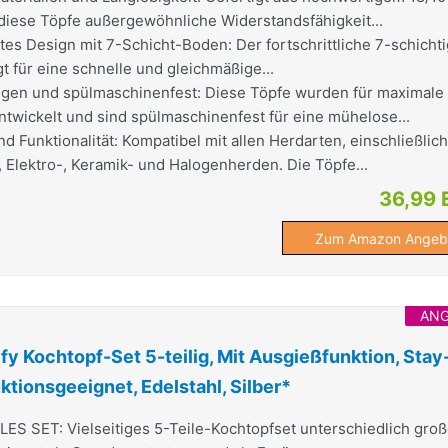
 diese Töpfe außergewöhnliche Widerstandsfähigkeit...
tes Design mit 7-Schicht-Boden: Der fortschrittliche 7-schicht
 für eine schnelle und gleichmäßige...
nigen und spülmaschinenfest: Diese Töpfe wurden für maximale
twickelt und sind spülmaschinenfest für eine mühelose...
nd Funktionalität: Kompatibel mit allen Herdarten, einschließlich
, Elektro-, Keramik- und Halogenherden. Die Töpfe...
36,99 
Zum Amazon Angeb
AN
y Kochtopf-Set 5-teilig, Mit Ausgießfunktion, Stay
uktionsgeeignet, Edelstahl, Silber*
 SET: Vielseitiges 5-Teile-Kochtopfset unterschiedlich groß