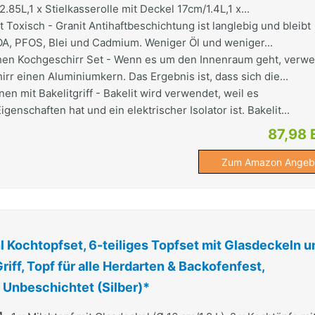
.85L,1 x Stielkasserolle mit Deckel 17cm/1.4L,1 x...
Toxisch - Granit Antihaftbeschichtung ist langlebig und bleibt
OA, PFOS, Blei und Cadmium. Weniger Öl und weniger...
hen Kochgeschirr Set - Wenn es um den Innenraum geht, verw
rr einen Aluminiumkern. Das Ergebnis ist, dass sich die...
en mit Bakelitgriff - Bakelit wird verwendet, weil es
genschaften hat und ein elektrischer Isolator ist. Bakelit...
87,98 
Zum Amazon Angeb
l Kochtopfset, 6-teiliges Topfset mit Glasdeckeln u
riff, Topf für alle Herdarten & Backofenfest,
 Unbeschichtet (Silber)*