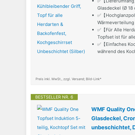
✅【Lieferumfang】 1
Glasdeckel (Ø 18 c
✅【Hochglanzpolie
Wärmeverteilung 
✅【Für Alle Herda
Topfset ist für al
✅【Einfaches Koch
während des Koche
Preis inkl. MwSt., zzgl. Versand; Bild-Link*
BESTSELLER NR. 6
WMF Quality One 
Glasdeckel, Crom
unbeschichtet, D