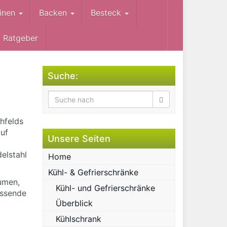
inen
Backen
Besteck
Ratgeber
Suche:
hfelds
auf
Unsere Seiten
elstahl
Home
Kühl- & Gefrierschränke
umen,
Kühl- und Gefrierschränke
assende
Überblick
Kühlschrank