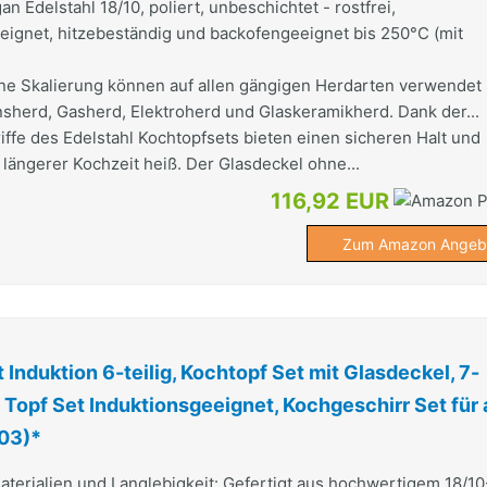
n Edelstahl 18/10, poliert, unbeschichtet - rostfrei,
ignet, hitzebeständig und backofengeeignet bis 250°C (mit
ne Skalierung können auf allen gängigen Herdarten verwendet
sherd, Gasherd, Elektroherd und Glaskeramikherd. Dank der...
iffe des Edelstahl Kochtopfsets bieten einen sicheren Halt und
längerer Kochzeit heiß. Der Glasdeckel ohne...
116,92 EUR
Zum Amazon Angeb
 Induktion 6-teilig, Kochtopf Set mit Glasdeckel, 7-
l Topf Set Induktionsgeeignet, Kochgeschirr Set für 
03)*
terialien und Langlebigkeit: Gefertigt aus hochwertigem 18/10