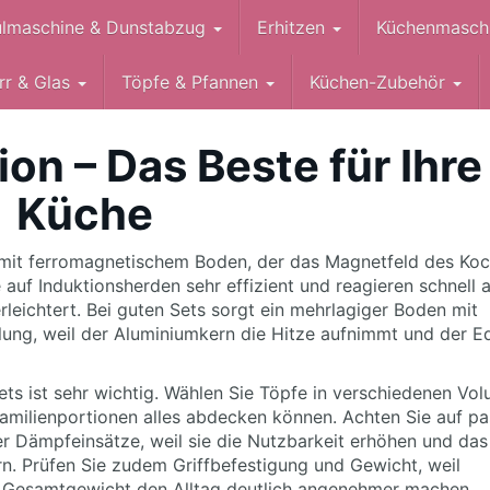
lmaschine & Dunstabzug
Erhitzen
Küchenmasch
rr & Glas
Töpfe & Pfannen
Küchen-Zubehör
ion – Das Beste für Ihre
Küche
n mit ferromagnetischem Boden, der das Magnetfeld des Koc
uf Induktionsherden sehr effizient und reagieren schnell 
eichtert. Bei guten Sets sorgt ein mehrlagiger Boden mit
ung, weil der Aluminiumkern die Hitze aufnimmt und der Ed
s ist sehr wichtig. Wählen Sie Töpfe in verschiedenen Vol
Familienportionen alles abdecken können. Achten Sie auf p
r Dämpfeinsätze, weil sie die Nutzbarkeit erhöhen und das
rn. Prüfen Sie zudem Griffbefestigung und Gewicht, weil
 Gesamtgewicht den Alltag deutlich angenehmer machen.