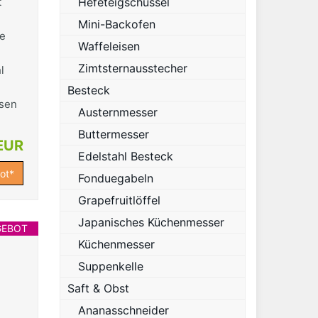
t
Hefeteigschüssel
Mini-Backofen
le
Waffeleisen
Zimtsternausstecher
l
Besteck
ssen
Austernmesser
Buttermesser
EUR
Edelstahl Besteck
ot*
Fonduegabeln
Grapefruitlöffel
Japanisches Küchenmesser
GEBOT
Küchenmesser
Suppenkelle
Saft & Obst
Ananasschneider