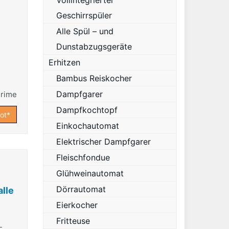
Vollintegrierter
Geschirrspüler
Alle Spül – und
Dunstabzugsgeräte
Erhitzen
Bambus Reiskocher
Dampfgarer
Dampfkochtopf
ot*
Einkochautomat
Elektrischer Dampfgarer
Fleischfondue
Glühweinautomat
Dörrautomat
alle
Eierkocher
Fritteuse
-