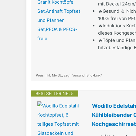
mit Deckel 24cm/2
🔥Gesund ＆ Nicht 
100% frei von PF
🔥Induktions Küc
dieses Kochgeschi
🔥Töpfe und Pfann
hitzebeständige Ei
Preis inkl. MwSt., zzgl. Versand; Bild-Link*
BESTSELLER NR. 5
Wodillo Edelstah
Kühlbleibender G
Kochgeschirrset