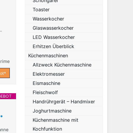
Schongarer
Toaster
Wasserkocher
Glaswasserkocher
..
LED Wasserkocher
Erhitzen Überblick
Küchenmaschinen
Allzweck Küchenmaschine
ot*
Elektromesser
Eismaschine
Fleischwolf
GEBOT
Handrührgerät – Handmixer
Joghurtmaschine
e*
Küchenmaschine mit
Kochfunktion
anne