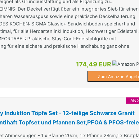
eignet als Grundausstattung und als Ergänzung zu...
NIS: Der Deckel verfügt über ein integriertes Sieb für einen
cheren Wasserausguss sowie eine praktische Deckelhalterung
ES KOCHEN: SIGMA Classic+ Sandwichboden speichert und
imal, für alle Herdarten inkl Induktion, Hochwertiger Edelstahl.
RTABEL: Praktische Stay-Cool-Edelstahlgriffe mit
ng für eine sichere und praktische Handhabung ganz ohne
174,49 EUR
Zum Amazon Angeb
AN
Induktion Töpfe Set - 12-teilige Schwarze Granit
ntihaft Topfset und Pfannen Set,PFOA & PFOS-frei
et Abmessungen - 1 x Pfanne 20cm, 1 x Pfanne 28cm,1 x Bratpf