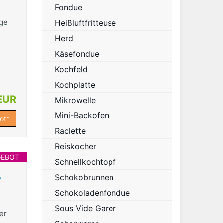
Fondue
ige
Heißluftfritteuse
Herd
Käsefondue
Kochfeld
Kochplatte
EUR
Mikrowelle
Mini-Backofen
ot*
Raclette
Reiskocher
GEBOT
Schnellkochtopf
-
Schokobrunnen
Schokoladenfondue
Sous Vide Garer
er