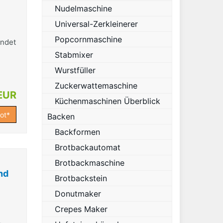
Nudelmaschine
Universal-Zerkleinerer
Popcornmaschine
endet
Stabmixer
Wurstfüller
Zuckerwattemaschine
EUR
Küchenmaschinen Überblick
ot*
Backen
Backformen
Brotbackautomat
Brotbackmaschine
nd
Brotbackstein
Donutmaker
Crepes Maker