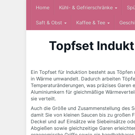
Skip
Home
Kühl- & Gefrierschränke
Spü
to
main
Saft & Obst
Kaffee & Tee
Geschi
content
Topfset Indukt
Ein Topfset für Induktion besteht aus Töpfe
in Wärme umwandelt. Dadurch arbeiten Töpfe a
Temperaturänderungen, was präzises Garen erl
Aluminiumkern für gleichmäßige Wärmeverteil
sie verteilt.
Auch die Größe und Zusammenstellung des Set
damit Sie von kleinen Saucen bis zu großen 
Deckel und auf Einsätze wie Siebeinsätze ode
Abgießen sowie gleichzeitige Garen erleichte
ergonomische Griffe sowie ein handhabbares