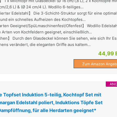
 x Milchtopf mit Glasdeckel (Ø 16 cm/1,8 L), 2 x Kochtöpfe mi
m/2,6 L) & (Ø 24 cm/4 L). Wodillo 6-teiliges...
rter Edelstahl】 Die 3-Schicht-Struktur sorgt für eine optima
und ein schnelles Aufheizen des Kochtopfes...
rten Geeignet/SpüLmaschinenfest/Ofenfest】 Wodillo Edelstah
le Arten von Kochfeldern geeignet, einschließlich...
en】 Durch den Glasdeckel können Sie sehen, wie sich Ihr E
ns verändert, die eleganten Griffe aus kaltem...
44,99 
Zum Amazon Angeb
AN
Topfset Induktion 5-teilig, Kochtopf Set mit
argan Edelstahl poliert, Induktions Töpfe Set
ampföffnung, für alle Herdarten geeignet*