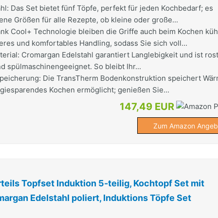
hl: Das Set bietet fünf Töpfe, perfekt für jeden Kochbedarf; es
ene Größen für alle Rezepte, ob kleine oder große...
ank Cool+ Technologie bleiben die Griffe auch beim Kochen küh
heres und komfortables Handling, sodass Sie sich voll...
rial: Cromargan Edelstahl garantiert Langlebigkeit und ist rost
d spülmaschinengeeignet. So bleibt Ihr...
peicherung: Die TransTherm Bodenkonstruktion speichert Wä
rgiesparendes Kochen ermöglicht; genießen Sie...
147,49 EUR
Zum Amazon Angeb
eils Topfset Induktion 5-teilig, Kochtopf Set mit
argan Edelstahl poliert, Induktions Töpfe Set