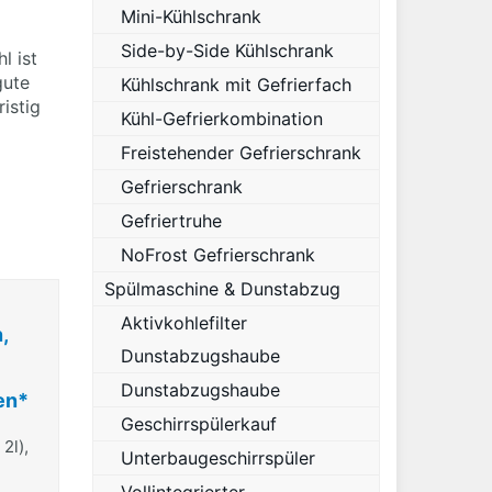
Mini-Kühlschrank
Side-by-Side Kühlschrank
l ist
gute
Kühlschrank mit Gefrierfach
ristig
Kühl-Gefrierkombination
Freistehender Gefrierschrank
Gefrierschrank
Gefriertruhe
NoFrost Gefrierschrank
Spülmaschine & Dunstabzug
Aktivkohlefilter
,
Dunstabzugshaube
Dunstabzugshaube
en*
Geschirrspülerkauf
2l),
Unterbaugeschirrspüler