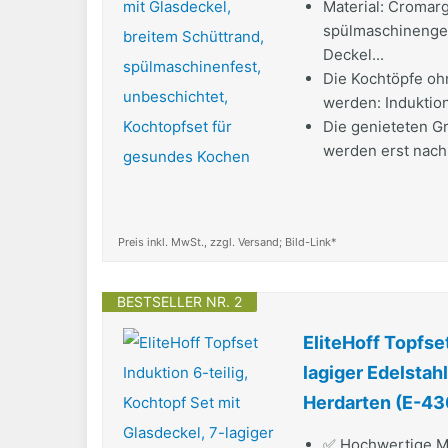
Material: Cromarga
spülmaschinengee
Deckel...
Die Kochtöpfe oh
werden: Induktion
Die genieteten Gr
werden erst nach 
Preis inkl. MwSt., zzgl. Versand; Bild-Link*
BESTSELLER NR. 2
EliteHoff Topfset
lagiger Edelstah
Herdarten (E-43
✅ Hochwertige Ma