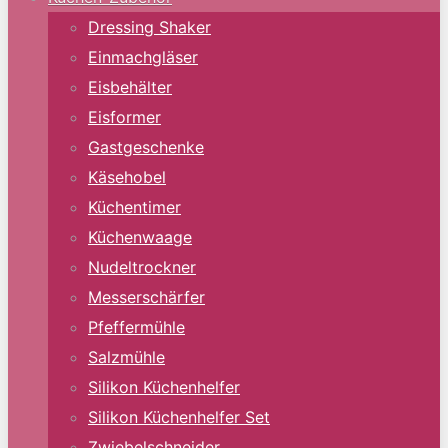
Dressing Shaker
Einmachgläser
Eisbehälter
Eisformer
Gastgeschenke
Käsehobel
Küchentimer
Küchenwaage
Nudeltrockner
Messerschärfer
Pfeffermühle
Salzmühle
Silikon Küchenhelfer
Silikon Küchenhelfer Set
Zwiebelschneider