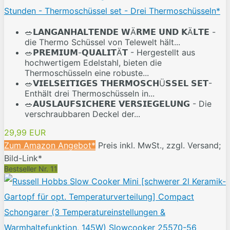
Stunden - Thermoschüssel set - Drei Thermoschüsseln*
🥗𝗟𝗔𝗡𝗚𝗔𝗡𝗛𝗔𝗟𝗧𝗘𝗡𝗗𝗘 𝗪Ä𝗥𝗠𝗘 𝗨𝗡𝗗 𝗞Ä𝗟𝗧𝗘 -
die Thermo Schüssel von Telewelt hält...
🥗𝗣𝗥𝗘𝗠𝗜𝗨𝗠-𝗤𝗨𝗔𝗟𝗜𝗧Ä𝗧 - Hergestellt aus
hochwertigem Edelstahl, bieten die
Thermoschüsseln eine robuste...
🥗𝗩𝗜𝗘𝗟𝗦𝗘𝗜𝗧𝗜𝗚𝗘𝗦 𝗧𝗛𝗘𝗥𝗠𝗢𝗦𝗖𝗛Ü𝗦𝗦𝗘𝗟 𝗦𝗘𝗧-
Enthält drei Thermoschüsseln in...
🥗𝗔𝗨𝗦𝗟𝗔𝗨𝗙𝗦𝗜𝗖𝗛𝗘𝗥𝗘 𝗩𝗘𝗥𝗦𝗜𝗘𝗚𝗘𝗟𝗨𝗡𝗚 - Die
verschraubbaren Deckel der...
29,99 EUR
Zum Amazon Angebot*
Preis inkl. MwSt., zzgl. Versand;
Bild-Link*
Bestseller Nr. 11