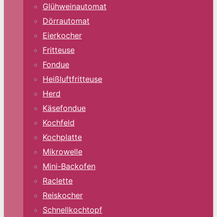
Glühweinautomat
Dörrautomat
Eierkocher
Fritteuse
Fondue
Heißluftfritteuse
Herd
Käsefondue
Kochfeld
Kochplatte
Mikrowelle
Mini-Backofen
Raclette
Reiskocher
Schnellkochtopf