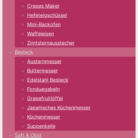
Crepes Maker
Hefeteigschüssel
Mini-Backofen
Waffeleisen
Zimtsternausstecher
Besteck
Austernmesser
Buttermesser
Edelstahl Besteck
Fonduegabeln
Grapefruitlöffel
Japanisches Küchenmesser
Küchenmesser
Suppenkelle
Saft & Obst