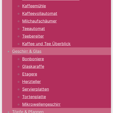
Kaffeemühle
Kaffeevollautomat
Milchaufschäumer
Teeautomat
Teebereiter
Kaffee und Tee Überblick
Geschirr & Glas
Bonboniere
Glaskaraffe
Etagere
Herzteller
Servierplatten
Tortenplatte
Mikrowellengeschirr
Töpfe & Pfannen