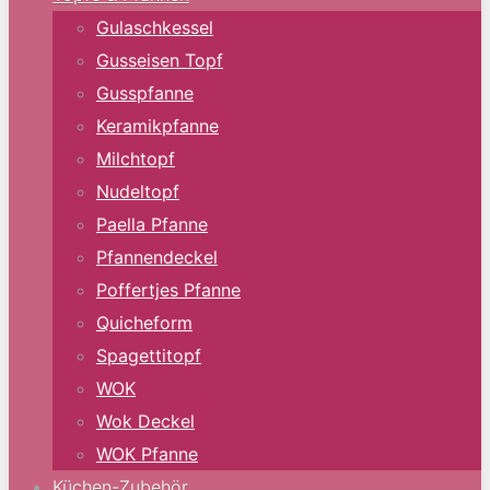
Gulaschkessel
Gusseisen Topf
Gusspfanne
Keramikpfanne
Milchtopf
Nudeltopf
Paella Pfanne
Pfannendeckel
Poffertjes Pfanne
Quicheform
Spagettitopf
WOK
Wok Deckel
WOK Pfanne
Küchen-Zubehör