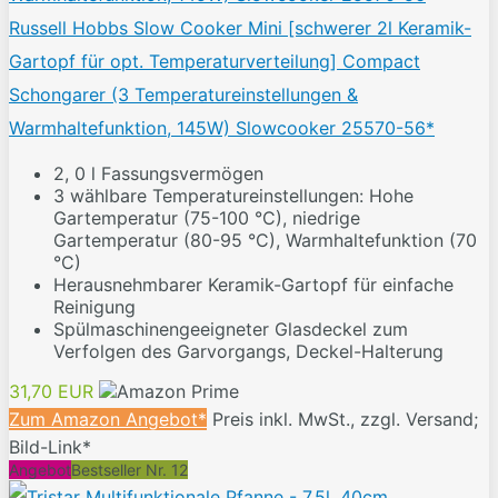
Russell Hobbs Slow Cooker Mini [schwerer 2l Keramik-
Gartopf für opt. Temperaturverteilung] Compact
Schongarer (3 Temperatureinstellungen &
Warmhaltefunktion, 145W) Slowcooker 25570-56*
2, 0 l Fassungsvermögen
3 wählbare Temperatureinstellungen: Hohe
Gartemperatur (75-100 °C), niedrige
Gartemperatur (80-95 °C), Warmhaltefunktion (70
°C)
Herausnehmbarer Keramik-Gartopf für einfache
Reinigung
Spülmaschinengeeigneter Glasdeckel zum
Verfolgen des Garvorgangs, Deckel-Halterung
31,70 EUR
Zum Amazon Angebot*
Preis inkl. MwSt., zzgl. Versand;
Bild-Link*
Angebot
Bestseller Nr. 12