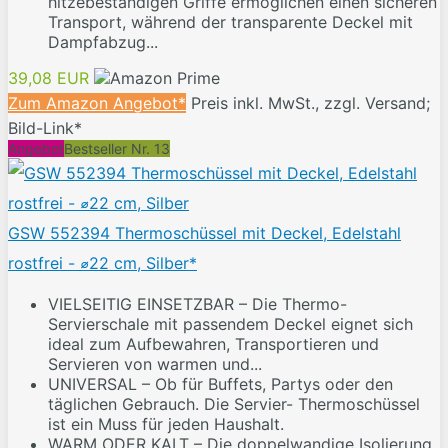
hitzebeständigen Griffe ermöglichen einen sicheren
Transport, während der transparente Deckel mit
Dampfabzug...
39,08 EUR
Zum Amazon Angebot*
Preis inkl. MwSt., zzgl. Versand;
Bild-Link*
Angebot
Bestseller Nr. 13
GSW 552394 Thermoschüssel mit Deckel, Edelstahl
rostfrei - ⌀22 cm, Silber*
VIELSEITIG EINSETZBAR – Die Thermo-
Servierschale mit passendem Deckel eignet sich
ideal zum Aufbewahren, Transportieren und
Servieren von warmen und...
UNIVERSAL – Ob für Buffets, Partys oder den
täglichen Gebrauch. Die Servier- Thermoschüssel
ist ein Muss für jeden Haushalt.
WARM ODER KALT – Die doppelwandige Isolierung