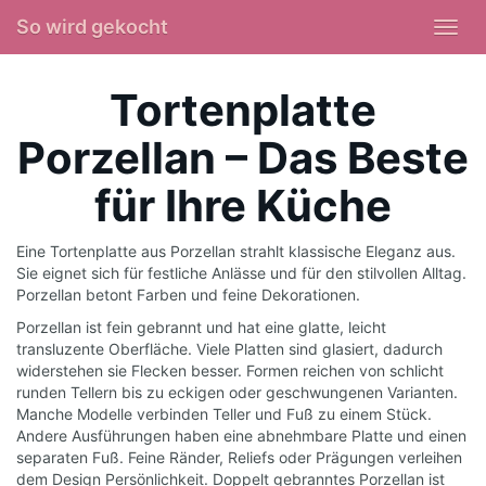
Skip
So wird gekocht
Toggl
to
navig
main
Tortenplatte
content
Porzellan – Das Beste
für Ihre Küche
Eine Tortenplatte aus Porzellan strahlt klassische Eleganz aus.
Sie eignet sich für festliche Anlässe und für den stilvollen Alltag.
Porzellan betont Farben und feine Dekorationen.
Porzellan ist fein gebrannt und hat eine glatte, leicht
transluzente Oberfläche. Viele Platten sind glasiert, dadurch
widerstehen sie Flecken besser. Formen reichen von schlicht
runden Tellern bis zu eckigen oder geschwungenen Varianten.
Manche Modelle verbinden Teller und Fuß zu einem Stück.
Andere Ausführungen haben eine abnehmbare Platte und einen
separaten Fuß. Feine Ränder, Reliefs oder Prägungen verleihen
dem Design Persönlichkeit. Doppelt gebranntes Porzellan ist